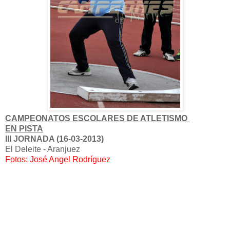
CAMPEONATOS ESCOLARES DE ATLETISMO
EN PISTA
III JORNADA (16-03-2013)
El Deleite - Aranjuez
Fotos: José Angel Rodríguez