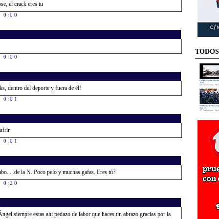
e, el crack eres tu
s 0:00
TODOS
s 0:00
ks, dentro del deporte y fuera de él!
s 0:01
frir
s 0:01
rabo.....de la N. Poco pelo y muchas gafas. Eres tú?
s 0:20
ngel siempre estas ahi pedazo de labor que haces un abrazo gracias por la