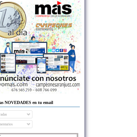
las NOVEDADES en tu email
radas
entarios