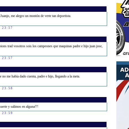
uanjo, me alegro un montón de verte tan deportista.
s 23:57
pions trad vosotros sois los campeones que maquinas padre e hijo juan jose,
s 23:57
 no me había dado cuenta, padre e hijo, llegando a la meta.
s 23:58
uerte y salimos en alguna!!!
s 23:59