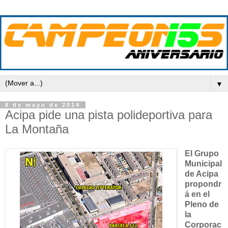
▼
8 de mayo de 2014
Acipa pide una pista polideportiva para
La Montaña
El Grupo
Municipal
de Acipa
propondr
á en el
Pleno de
la
Corporac