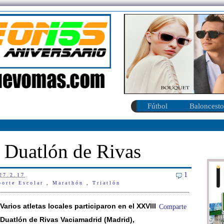
Fútbol
Baloncesto
l Duatlón de Rivas
1
27.2.17
porte Escolar
,
Marathón
,
Triatlón
Varios atletas locales participaron en el XXVIII
Comparte
Duatlón de Rivas Vaciamadrid (Madrid),