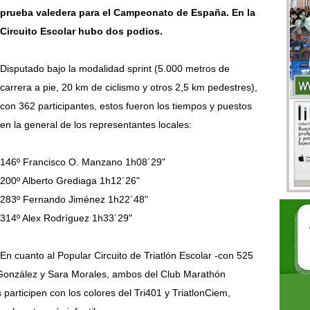
prueba valedera para el Campeonato de España. En la
Circuito Escolar hubo dos podios.
Disputado bajo la modalidad sprint (5.000 metros de
carrera a pie, 20 km de ciclismo y otros 2,5 km pedestres),
con 362 participantes, estos fueron los tiempos y puestos
en la general de los representantes locales:
146º Francisco O. Manzano 1h08´29"
200º Alberto Grediaga 1h12´26"
283º Fernando Jiménez 1h22´48"
314º Alex Rodríguez 1h33´29"
En cuanto al Popular Circuito de Triatlón Escolar -con 525
 González y Sara Morales, ambos del Club Marathón
participen con los colores del Tri401 y TriatlonCiem,