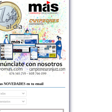
las NOVEDADES en tu email
radas
entarios