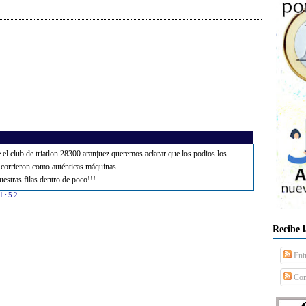
el club de triatlon 28300 aranjuez queremos aclarar que los podios los
 corrieron como auténticas máquinas.
estras filas dentro de poco!!!
21:52
Recibe 
Ent
Com