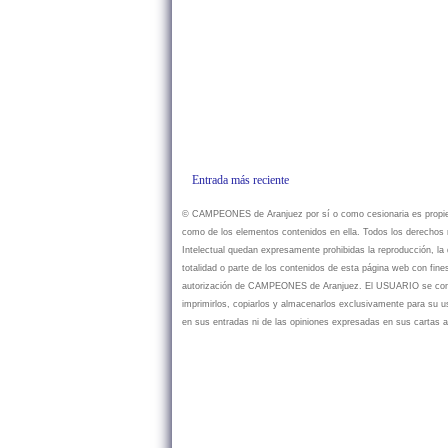
Entrada más reciente
© CAMPEONES de Aranjuez por sí o como cesionaria es propietar
como de los elementos contenidos en ella. Todos los derechos r
Intelectual quedan expresamente prohibidas la reproducción, la d
totalidad o parte de los contenidos de esta página web con fine
autorización de CAMPEONES de Aranjuez. El USUARIO se compr
imprimirlos, copiarlos y almacenarlos exclusivamente para su
en sus entradas ni de las opiniones expresadas en sus cartas a