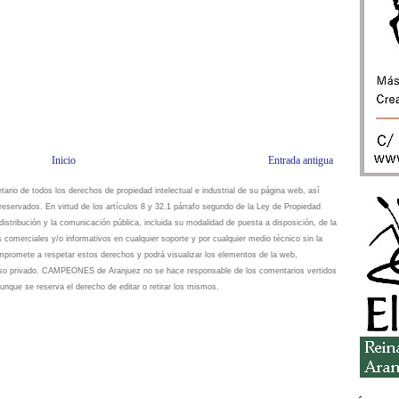
Inicio
Entrada antigua
io de todos los derechos de propiedad intelectual e industrial de su página web, así
eservados. En virtud de los artículos 8 y 32.1 párrafo segundo de la Ley de Propiedad
istribución y la comunicación pública, incluida su modalidad de puesta a disposición, de la
s comerciales y/o informativos en cualquier soporte y por cualquier medio técnico sin la
omete a respetar estos derechos y podrá visualizar los elementos de la web,
 uso privado. CAMPEONES de Aranjuez no se hace responsable de los comentarios vertidos
unque se reserva el derecho de editar o retirar los mismos.