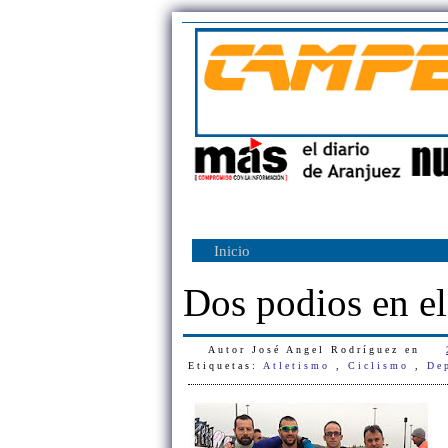
Inicio
Dos podios en e
Autor
José Angel Rodríguez
en
Etiquetas:
Atletismo
,
Ciclismo
,
De