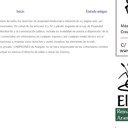
Inicio
Entrada antigua
io de todos los derechos de propiedad intelectual e industrial de su página web, así
eservados. En virtud de los artículos 8 y 32.1 párrafo segundo de la Ley de Propiedad
istribución y la comunicación pública, incluida su modalidad de puesta a disposición, de la
s comerciales y/o informativos en cualquier soporte y por cualquier medio técnico sin la
omete a respetar estos derechos y podrá visualizar los elementos de la web,
 uso privado. CAMPEONES de Aranjuez no se hace responsable de los comentarios vertidos
unque se reserva el derecho de editar o retirar los mismos.