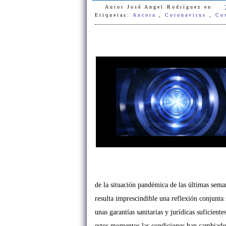
Autor
José Angel Rodríguez
en
Etiquetas:
Ancora
,
Coronavirus
,
Co
de la situación pandémica de las últimas seman
resulta imprescindible una reflexión conjunta
unas garantías sanitarias y jurídicas suficient
estos momentos las condiciones han cambiado e