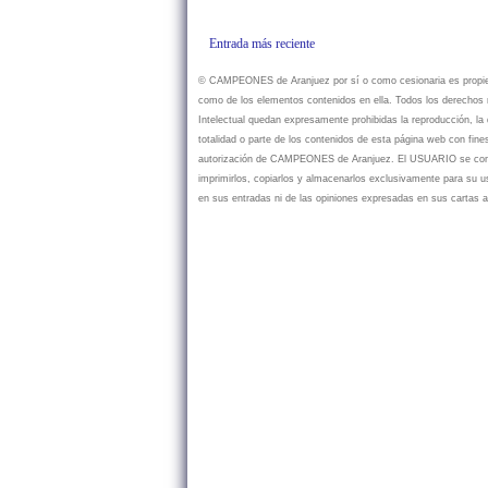
Entrada más reciente
© CAMPEONES de Aranjuez por sí o como cesionaria es propietar
como de los elementos contenidos en ella. Todos los derechos r
Intelectual quedan expresamente prohibidas la reproducción, la d
totalidad o parte de los contenidos de esta página web con fine
autorización de CAMPEONES de Aranjuez. El USUARIO se compr
imprimirlos, copiarlos y almacenarlos exclusivamente para su
en sus entradas ni de las opiniones expresadas en sus cartas a