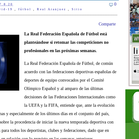
0
7.8.20
vid-19
,
fútbol
,
Real Aranjuez
,
Sitio
Comparte
La Real Federación Española de Fútbol está
planteándose si retomar las competiciones no
profesionales en las próximas semanas.
La Real Federación Española de Fútbol, de común
acuerdo con las federaciones deportivas españolas de
deportes de equipo convocados por el Comité
Olímpico Español y al amparo de las últimas
decisiones de las Federaciones Internacionales como
la UEFA y la FIFA, entiende que, ante la evolución
as y especialmente de los últimos días en el conjunto del país,
 sobre la procedencia de iniciar la nueva temporada deportiva con
es para todos los deportistas, clubes y federaciones, dado que en
n relación con lo previsto en las semanas anteriores.