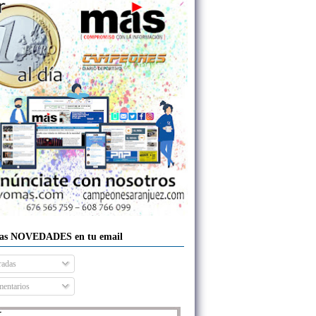
las NOVEDADES en tu email
radas
entarios