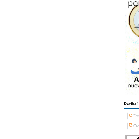
Recibe 
Ent
Com