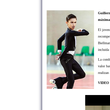
Guiller
máxima 
El joven
recompen
Biellman
incluida
La combi
valor ba
realizan
VIDEO