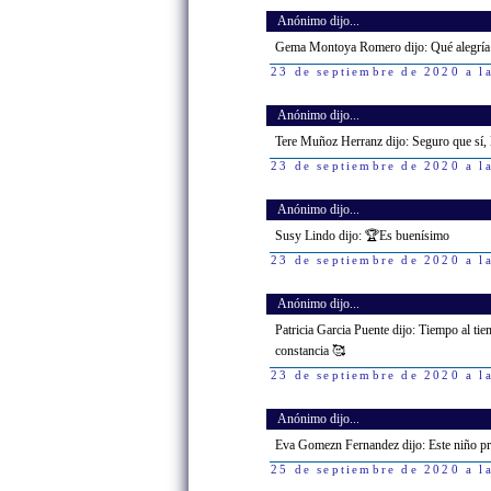
Anónimo dijo...
Gema Montoya Romero dijo: Qué alegría ve
23 de septiembre de 2020 a l
Anónimo dijo...
Tere Muñoz Herranz dijo: Seguro que sí, 
23 de septiembre de 2020 a l
Anónimo dijo...
Susy Lindo dijo: 🏆Es buenísimo
23 de septiembre de 2020 a l
Anónimo dijo...
Patricia Garcia Puente dijo: Tiempo al tie
constancia 🥰
23 de septiembre de 2020 a l
Anónimo dijo...
Eva Gomezn Fernandez dijo: Este niño pr
25 de septiembre de 2020 a l