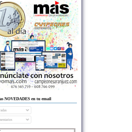
las NOVEDADES en tu email
radas
entarios