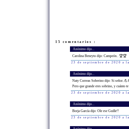
15 comentarios :
Anónimo dijo...
Carolina Beneyto dijo: Campeón.. 🏆🏆
23 de septiembre de 2020 a l
Anónimo dijo...
Naty Correas Soberino dijo: Si señor..💪
Pero que grande eres sobrino, y cuánto te
23 de septiembre de 2020 a l
Anónimo dijo...
Borja García dijo: Ole ese Guille!!
23 de septiembre de 2020 a l
Anónimo dijo...