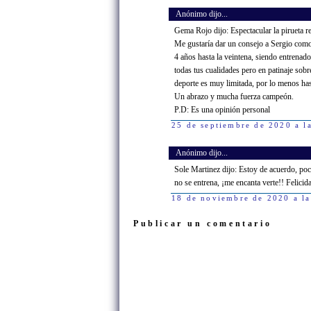
Anónimo dijo...
Gema Rojo dijo: Espectacular la pirueta re
Me gustaría dar un consejo a Sergio como
4 años hasta la veintena, siendo entrenad
todas tus cualidades pero en patinaje sobr
deporte es muy limitada, por lo menos ha
Un abrazo y mucha fuerza campeón.
P.D: Es una opinión personal
25 de septiembre de 2020 a l
Anónimo dijo...
Sole Martinez dijo: Estoy de acuerdo, po
no se entrena, ¡me encanta verte!! Felici
18 de noviembre de 2020 a la
Publicar un comentario