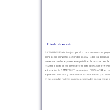
Entrada más reciente
© CAMPEONES de Aranjuez por sí o como cesionaria es propietar
como de los elementos contenidos en ella. Todos los derechos r
Intelectual quedan expresamente prohibidas la reproducción, la d
totalidad o parte de los contenidos de esta página web con fine
autorización de CAMPEONES de Aranjuez. El USUARIO se compr
imprimirlos, copiarlos y almacenarlos exclusivamente para su
en sus entradas ni de las opiniones expresadas en sus cartas a