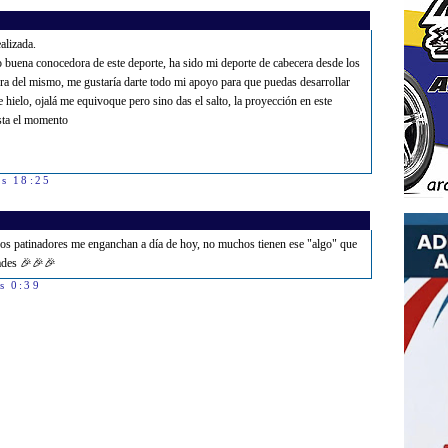
alizada.
 buena conocedora de este deporte, ha sido mi deporte de cabecera desde los
ora del mismo, me gustaría darte todo mi apoyo para que puedas desarrollar
e hielo, ojalá me equivoque pero sino das el salto, la proyección en este
sta el momento
as 18:25
cos patinadores me enganchan a día de hoy, no muchos tienen ese "algo" que
dades 🎉🎉🎉
s 0:39