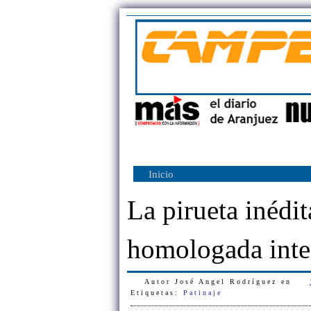
Inicio
La pirueta inédi
homologada inte
Autor
José Angel Rodríguez
en
Etiquetas:
Patinaje