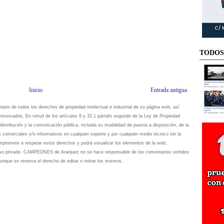
TODOS
Inicio
Entrada antigua
io de todos los derechos de propiedad intelectual e industrial de su página web, así
eservados. En virtud de los artículos 8 y 32.1 párrafo segundo de la Ley de Propiedad
istribución y la comunicación pública, incluida su modalidad de puesta a disposición, de la
s comerciales y/o informativos en cualquier soporte y por cualquier medio técnico sin la
omete a respetar estos derechos y podrá visualizar los elementos de la web,
 uso privado. CAMPEONES de Aranjuez no se hace responsable de los comentarios vertidos
unque se reserva el derecho de editar o retirar los mismos.