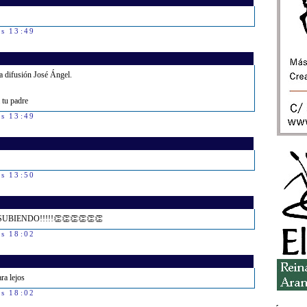
as 13:49
a difusión José Ángel.
 tu padre
as 13:49
as 13:50
.y SUBIENDO!!!!!👏👏👏👏👏👏
as 18:02
ra lejos
as 18:02