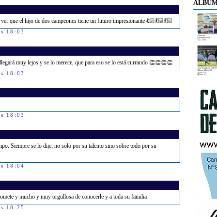
ÁLBUM
r que el hijo de dos campeones tiene un futuro impresionante 💃🏻💃🏻💃🏻
as 18:03
llegará muy lejos y se lo merece, que para eso se lo está currando 👏👏👏👏
as 18:03
as 18:03
mpo. Siempre se lo dije; no solo por su talento sino sobre todo por su
as 18:04
omete y mucho y muy orgullosa de conocerle y a toda su familia
as 18:25