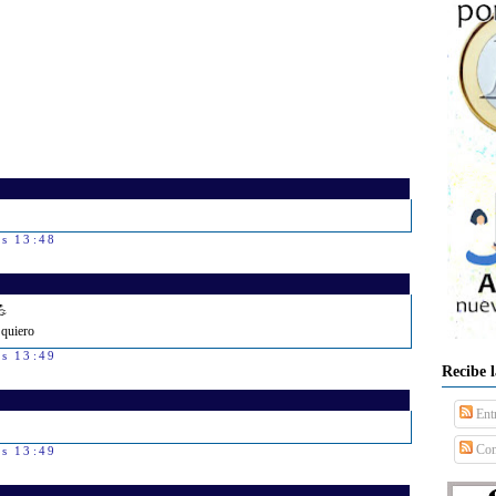
as 13:48
💪
 quiero
as 13:49
Recibe 
Ent
Com
as 13:49