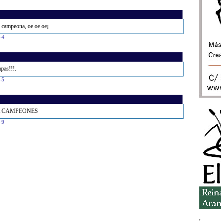
, campeona, oe oe oe¡
44
pas!!!.
45
NA CAMPEONES
59