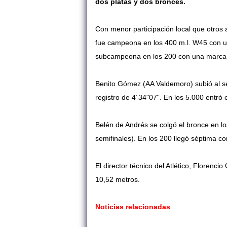
dos platas y dos bronces.
Con menor participación local que otros a
fue campeona en los 400 m.l. W45 con un
subcampeona en los 200 con una marca d
Benito Gómez (AA Valdemoro) subió al s
registro de 4´34"07¨. En los 5.000 entró 
Belén de Andrés se colgó el bronce en l
semifinales). En los 200 llegó séptima co
El director técnico del Atlético, Florenci
10,52 metros.
Noticias relacionadas