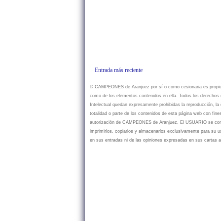
Entrada más reciente
© CAMPEONES de Aranjuez por sí o como cesionaria es propietar
como de los elementos contenidos en ella. Todos los derechos r
Intelectual quedan expresamente prohibidas la reproducción, la d
totalidad o parte de los contenidos de esta página web con fine
autorización de CAMPEONES de Aranjuez. El USUARIO se compr
imprimirlos, copiarlos y almacenarlos exclusivamente para su
en sus entradas ni de las opiniones expresadas en sus cartas a