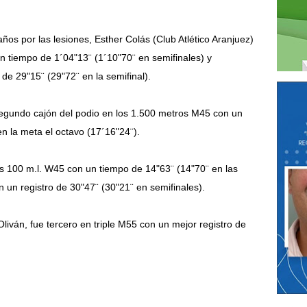
ños por las lesiones, Esther Colás (Club Atlético Aranjuez)
 tiempo de 1´04"13¨ (1´10"70¨ en semifinales) y
e 29"15¨ (29"72¨ en la semifinal).
egundo cajón del podio en los 1.500 metros M45 con un
en la meta el octavo (17´16"24¨).
os 100 m.l. W45 con un tiempo de 14"63¨ (14"70¨ en las
n un registro de 30"47¨ (30"21¨ en semifinales).
o Oliván, fue tercero en triple M55 con un mejor registro de