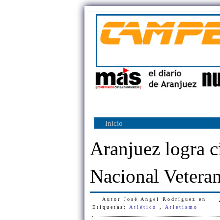
Inicio
Aranjuez logra c
Nacional Vetera
Autor
José Angel Rodríguez
en
Etiquetas:
Atlético
,
Atletismo