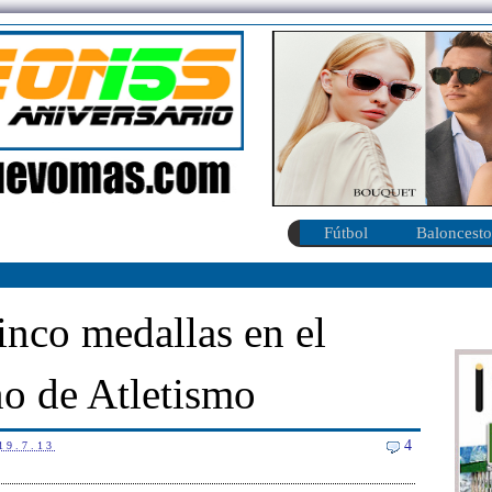
Fútbol
Baloncesto
inco medallas en el
no de Atletismo
4
19.7.13