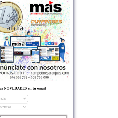
las NOVEDADES en tu email
radas
entarios