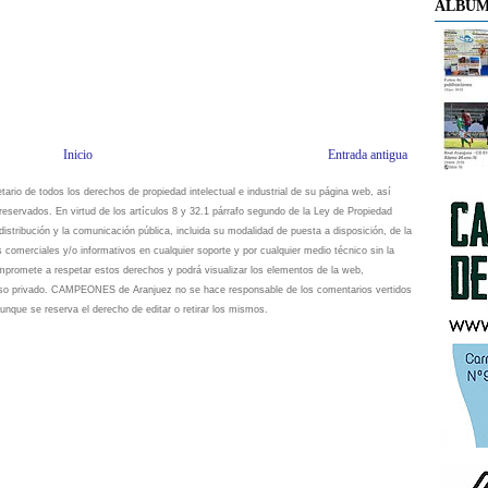
ÁLBUM
Inicio
Entrada antigua
io de todos los derechos de propiedad intelectual e industrial de su página web, así
eservados. En virtud de los artículos 8 y 32.1 párrafo segundo de la Ley de Propiedad
istribución y la comunicación pública, incluida su modalidad de puesta a disposición, de la
s comerciales y/o informativos en cualquier soporte y por cualquier medio técnico sin la
omete a respetar estos derechos y podrá visualizar los elementos de la web,
 uso privado. CAMPEONES de Aranjuez no se hace responsable de los comentarios vertidos
unque se reserva el derecho de editar o retirar los mismos.