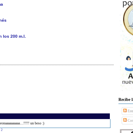
ma
anés
 los 200 m.l.
Recibe 
Ent
Com
naaaaaaaaaa....!!!!! un beso :)
32