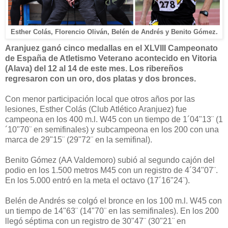
Esther Colás, Florencio Oliván, Belén de Andrés y Benito Gómez.
Aranjuez ganó cinco medallas en el XLVIII Campeonato
de España de Atletismo Veterano acontecido en Vitoria
(Alava) del 12 al 14 de este mes. Los ribereños
regresaron con un oro, dos platas y dos bronces.
Con menor participación local que otros años por las
lesiones, Esther Colás (Club Atlético Aranjuez) fue
campeona en los 400 m.l. W45 con un tiempo de 1´04"13¨ (1
´10"70¨ en semifinales) y subcampeona en los 200 con una
marca de 29"15¨ (29"72¨ en la semifinal).
Benito Gómez (AA Valdemoro) subió al segundo cajón del
podio en los 1.500 metros M45 con un registro de 4´34"07¨.
En los 5.000 entró en la meta el octavo (17´16"24¨).
Belén de Andrés se colgó el bronce en los 100 m.l. W45 con
un tiempo de 14"63¨ (14"70¨ en las semifinales). En los 200
llegó séptima con un registro de 30"47¨ (30"21¨ en