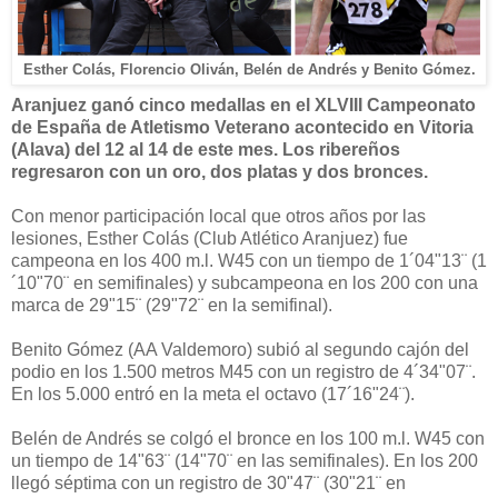
Esther Colás, Florencio Oliván, Belén de Andrés y Benito Gómez.
Aranjuez ganó cinco medallas en el XLVIII Campeonato
de España de Atletismo Veterano acontecido en Vitoria
(Alava) del 12 al 14 de este mes. Los ribereños
regresaron con un oro, dos platas y dos bronces.
Con menor participación local que otros años por las
lesiones, Esther Colás (Club Atlético Aranjuez) fue
campeona en los 400 m.l. W45 con un tiempo de 1´04"13¨ (1
´10"70¨ en semifinales) y subcampeona en los 200 con una
marca de 29"15¨ (29"72¨ en la semifinal).
Benito Gómez (AA Valdemoro) subió al segundo cajón del
podio en los 1.500 metros M45 con un registro de 4´34"07¨.
En los 5.000 entró en la meta el octavo (17´16"24¨).
Belén de Andrés se colgó el bronce en los 100 m.l. W45 con
un tiempo de 14"63¨ (14"70¨ en las semifinales). En los 200
llegó séptima con un registro de 30"47¨ (30"21¨ en