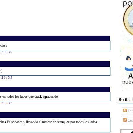
ciass
s 23:35
:)
s 23:35
s en todos los lados que crack agradecido
Recibe 
s 23:37
Ent
Com
as Felicidades y llevando el nimbre de Aranjuez por todos los lados.