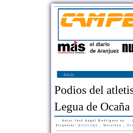
Inicio
Podios del atlet
Legua de Ocaña
Autor
José Angel Rodríguez
en
Etiquetas:
Atletismo
,
Marathón
,
Oc