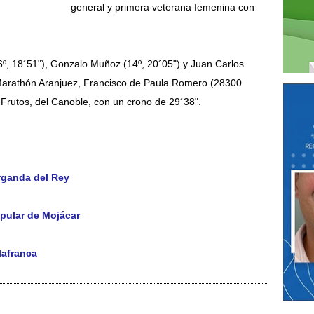
general y primera veterana femenina con
º, 18´51"), Gonzalo Muñoz (14º, 20´05") y Juan Carlos
 Marathón Aranjuez, Francisco de Paula Romero (28300
o Frutos, del Canoble, con un crono de 29´38".
Arganda del Rey
opular de Mojácar
lafranca