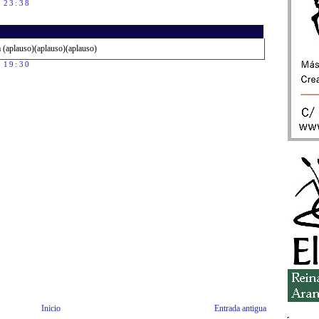
s 23:38
 (aplauso)(aplauso)(aplauso)
s 19:30
Inicio
Entrada antigua