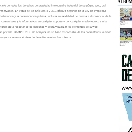
ÁLBUM
io de todos los derechos de propiedad intelectual e industrial de su página web, así
eservados. En virtud de los artículos 8 y 32.1 párrafo segundo de la Ley de Propiedad
istribución y la comunicación pública, incluida su modalidad de puesta a disposición, de la
s comerciales y/o informativos en cualquier soporte y por cualquier medio técnico sin la
omete a respetar estos derechos y podrá visualizar los elementos de la web,
 uso privado. CAMPEONES de Aranjuez no se hace responsable de los comentarios vertidos
unque se reserva el derecho de editar o retirar los mismos.