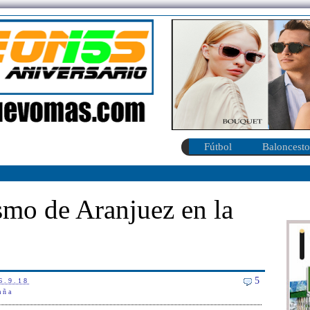
Fútbol
Baloncesto
ismo de Aranjuez en la
5
6.9.18
aña