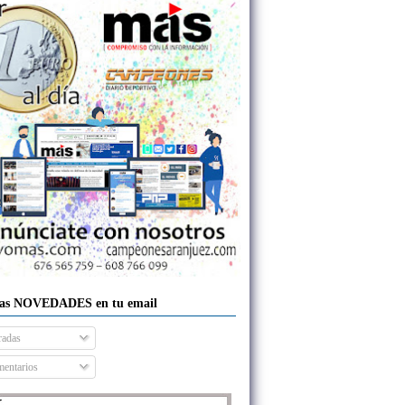
las NOVEDADES en tu email
radas
entarios