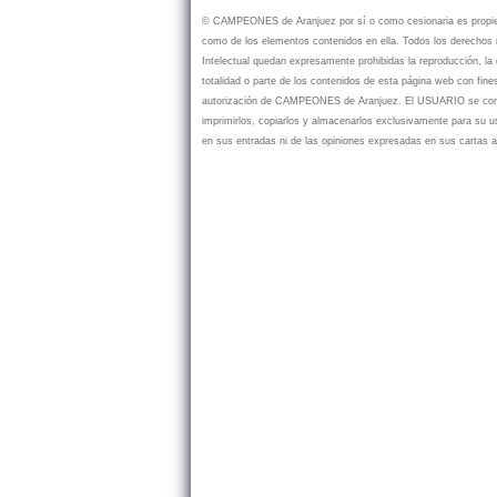
© CAMPEONES de Aranjuez por sí o como cesionaria es propietar
como de los elementos contenidos en ella. Todos los derechos r
Intelectual quedan expresamente prohibidas la reproducción, la d
totalidad o parte de los contenidos de esta página web con fine
autorización de CAMPEONES de Aranjuez. El USUARIO se compr
imprimirlos, copiarlos y almacenarlos exclusivamente para su
en sus entradas ni de las opiniones expresadas en sus cartas a