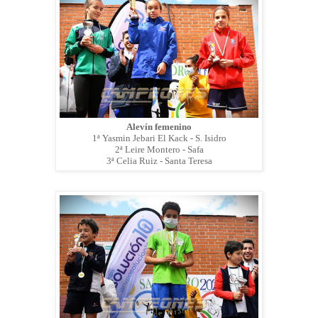
Alevín femenino
1ª Yasmin Jebari El Kack - S. Isidro
2ª Leire Montero - Safa
3ª Celia Ruiz - Santa Teresa