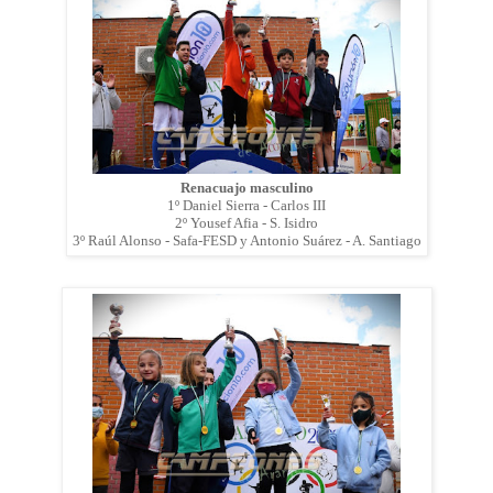
Renacuajo masculino
1º Daniel Sierra - Carlos III
2º Yousef Afia - S. Isidro
3º Raúl Alonso - Safa-FESD y Antonio Suárez - A. Santiago