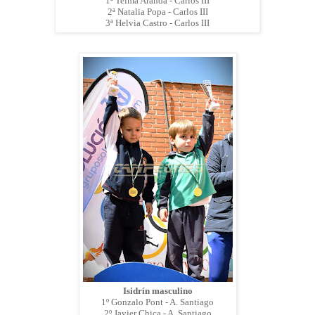
1ª Telma Aranda - Carlos III
2ª Natalia Popa - Carlos III
3ª Helvia Castro - Carlos III
Isidrín masculino
1º Gonzalo Pont - A. Santiago
2º Javier Chica - A. Santiago