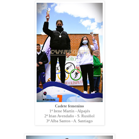
Cadete femenino
1ª Irene Martín - Alpajés
2ª Irian Avendaño - S. Rusiñol
3ª Alba Santos - A. Santiago