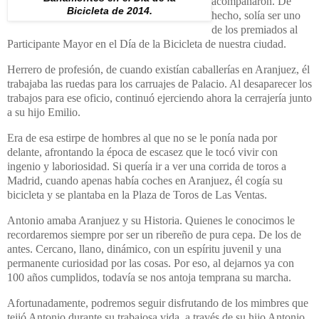
acompañaron. De
Bicicleta de 2014.
hecho, solía ser uno
de los premiados al
Participante Mayor en el Día de la Bicicleta de nuestra ciudad.
Herrero de profesión, de cuando existían caballerías en Aranjuez, él
trabajaba las ruedas para los carruajes de Palacio. Al desaparecer los
trabajos para ese oficio, continuó ejerciendo ahora la cerrajería junto
a su hijo Emilio.
Era de esa estirpe de hombres al que no se le ponía nada por
delante, afrontando la época de escasez que le tocó vivir con
ingenio y laboriosidad. Si quería ir a ver una corrida de toros a
Madrid, cuando apenas había coches en Aranjuez, él cogía su
bicicleta y se plantaba en la Plaza de Toros de Las Ventas.
Antonio amaba Aranjuez y su Historia. Quienes le conocimos le
recordaremos siempre por ser un ribereño de pura cepa. De los de
antes. Cercano, llano, dinámico, con un espíritu juvenil y una
permanente curiosidad por las cosas. Por eso, al dejarnos ya con
100 años cumplidos, todavía se nos antoja temprana su marcha.
Afortunadamente, podremos seguir disfrutando de los mimbres que
tejió Antonio durante su trabajosa vida, a través de su hijo Antonio