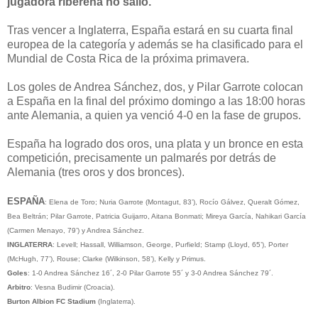
jugadora ribereña no salió.
Tras vencer a Inglaterra, España estará en su cuarta final
europea de la categoría y además se ha clasificado para el
Mundial de Costa Rica de la próxima primavera.
Los goles de Andrea Sánchez, dos, y Pilar Garrote colocan
a España en la final del próximo domingo a las 18:00 horas
ante Alemania, a quien ya venció 4-0 en la fase de grupos.
España ha logrado dos oros, una plata y un bronce en esta
competición, precisamente un palmarés por detrás de
Alemania (tres oros y dos bronces).
ESPAÑA
: Elena de Toro; Nuria Garrote (Montagut, 83’), Rocío Gálvez, Queralt Gómez,
Bea Beltrán; Pilar Garrote, Patricia Guijarro, Aitana Bonmati; Mireya García, Nahikari García
(Carmen Menayo, 79’) y Andrea Sánchez.
INGLATERRA
: Levell; Hassall, Williamson, George, Purfield; Stamp (Lloyd, 65’), Porter
(McHugh, 77’), Rouse; Clarke (Wilkinson, 58’), Kelly y Primus.
Goles
: 1-0 Andrea Sánchez 16´, 2-0 Pilar Garrote 55´ y 3-0 Andrea Sánchez 79´.
Arbitro
: Vesna Budimir (Croacia).
Burton Albion FC Stadium
(Inglaterra).