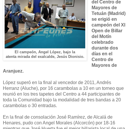
del Centro de
Mayores de
Tetuán (Madrid)
se erigió en
campeón del XI
Open de Billar
del Motín
celebrado
durante dos
El campeón, Angel López, bajo la
días en el
atenta mirada del exalcalde, Jesús Dionisio.
Centro de
Mayores de
Aranjuez.
López superó en la final al vencedor de 2011, Andrés
Herranz (Aluche), por 16 carambolas a 10 en un torneo que
reunió en los tres tapetes del Centro a 44 participantes de
toda la Comunidad bajo la modalidad de tres bandas a 20
carambolas o 30 entradas.
En la final de consolación José Ramírez, de Alcalá de
Henares, pudo con Angel Morales (Alcorcón) por 18-16
mientras que José Huerta fue el mejor billarista local de una