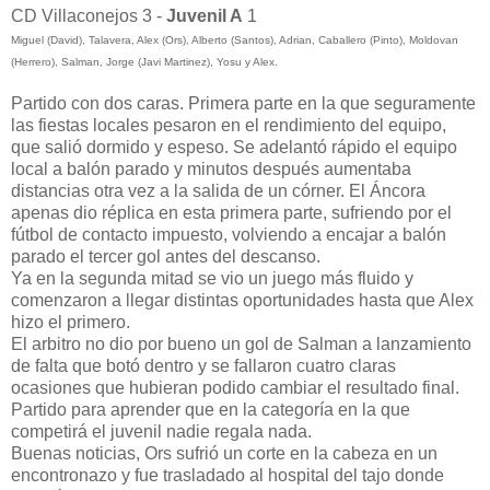
CD Villaconejos 3 -
Juvenil A
1
Miguel (David), Talavera, Alex (Ors), Alberto (Santos), Adrian, Caballero (Pinto), Moldovan
(Herrero), Salman, Jorge (Javi Martinez), Yosu y Alex.
Partido con dos caras. Primera parte en la que seguramente
las fiestas locales pesaron en el rendimiento del equipo,
que salió dormido y espeso. Se adelantó rápido el equipo
local a balón parado y minutos después aumentaba
distancias otra vez a la salida de un córner. El Áncora
apenas dio réplica en esta primera parte, sufriendo por el
fútbol de contacto impuesto, volviendo a encajar a balón
parado el tercer gol antes del descanso.
Ya en la segunda mitad se vio un juego más fluido y
comenzaron a llegar distintas oportunidades hasta que Alex
hizo el primero.
El arbitro no dio por bueno un gol de Salman a lanzamiento
de falta que botó dentro y se fallaron cuatro claras
ocasiones que hubieran podido cambiar el resultado final.
Partido para aprender que en la categoría en la que
competirá el juvenil nadie regala nada.
Buenas noticias, Ors sufrió un corte en la cabeza en un
encontronazo y fue trasladado al hospital del tajo donde