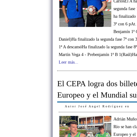
CarlosEl A ha
segunda fase 
ha finalizado
3º con 6 pAt.
Benjamín 1ª 
Daniel)Ha finalizado la segunda fase 7º con
1ª A descansóHa finalizado la segunda fase 8
Martín Vega 4 - Prebenjamín 1ª B 1(Raúl)Ha
Leer más...
El CEPA logra dos billet
Europeo y el Mundial s
Autor
José Angel Rodríguez
en
Adrián Muñoz
Río se han cla
Europeo y el