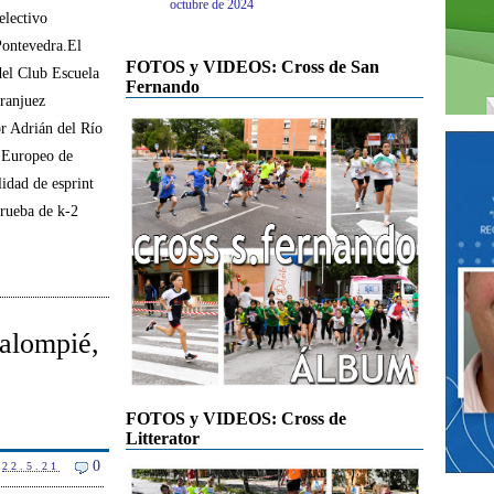
octubre de 2024
electivo
Pontevedra.El
FOTOS y VIDEOS: Cross de San
del Club Escuela
Fernando
ranjuez
r Adrián del Río
l Europeo de
idad de esprint
prueba de k-2
Balompié,
FOTOS y VIDEOS: Cross de
Litterator
0
22.5.21