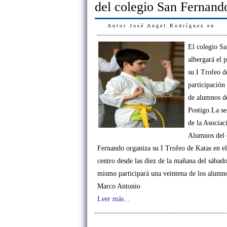
del colegio San Fernand
Autor
José Angel Rodríguez
en
El colegio S
albergará el
su I Trofeo d
participación
de alumnos d
Postigo.La se
de la Asociac
Alumnos del 
Fernando organiza su I Trofeo de Katas en el
centro desde las diez de la mañana del sábad
mismo participará una veintena de los alumn
Marco Antonio
Leer más...