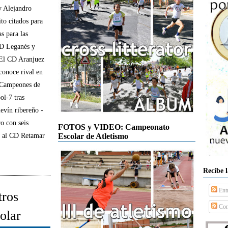
y Alejandro
to citados para
s para las
CD Leganés y
El CD Aranjuez
conoce rival en
 Campeones de
ol-7 tras
levín ribereño -
o con seis
FOTOS y VIDEO: Campeonato
al al CD Retamar
Escolar de Atletismo
Recibe 
Ent
tros
Com
olar