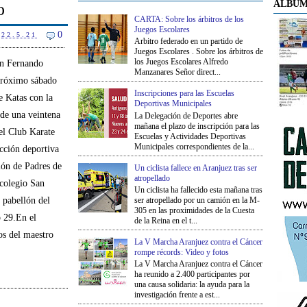
ÁLBUM
o
CARTA: Sobre los árbitros de los
Juegos Escolares
0
22.5.21
Arbitro federado en un partido de
Juegos Escolares . Sobre los árbitros de
los Juegos Escolares Alfredo
an Fernando
Manzanares Señor direct...
 próximo sábado
Inscripciones para las Escuelas
e Katas con la
Deportivas Municipales
 de una veintena
La Delegación de Deportes abre
mañana el plazo de inscripción para las
el Club Karate
Escuelas y Actividades Deportivas
Municipales correspondientes de la...
cción deportiva
ión de Padres de
Un ciclista fallece en Aranjuez tras ser
atropellado
colegio San
Un ciclista ha fallecido esta mañana tras
ser atropellado por un camión en la M-
 pabellón del
305 en las proximidades de la Cuesta
o 29.En el
de la Reina en el t...
os del maestro
La V Marcha Aranjuez contra el Cáncer
rompe récords: Video y fotos
La V Marcha Aranjuez contra el Cáncer
ha reunido a 2.400 participantes por
una causa solidaria: la ayuda para la
investigación frente a est...