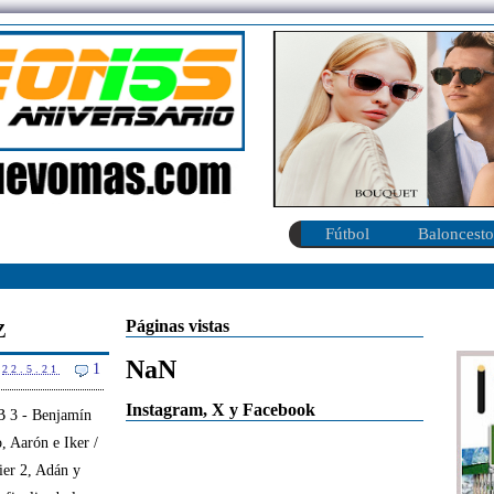
Fútbol
Baloncesto
z
Páginas vistas
NaN
1
22.5.21
Instagram, X y Facebook
B 3 - Benjamín
, Aarón e Iker /
ier 2, Adán y