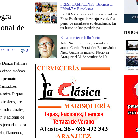
FRESI-CAMPEONES: Baloncesto,
Fútbol-7 y Fútbol-sala
ogra
La XXXV edición del torneo navideño
Fresi-Espárrago de Aranjuez volvió a
poner de manifiesto su decadencia. En
ional de
un lustro se han perdido po...
TODOS
En la muerte de Julio Nieto
Julio Nieto. Profesor, pensador y
amigo Cecilio Fernández Bustos Julio
0
22.5.21
Nieto García ha muerto. Nació en
Aranjuez el 31 de octubre de 19...
e Danza Palmira
 cinco trofeos
ampeonato
Danza.Los
almira Piquer
 trofeos, tres
s individuales,
en Nacional de
s jornadas para
ola, flamenco,