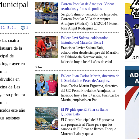
Municipal
Carrera Popular de Aranjuez: Videos,
resultados y fotos de podios
Sergio Salinero, vencedor de la prueba.
Carrera Popular Villa de Aranjuez
Aranjuez (Madrid) - 21/12/2014 Fotos:
1
22.5.21
José Angel Rodríguez ...
Fallece Javi Solana, colaborador
 las cuatro
histórico del Maratón Tien21
Francisco Javier Solana Ruiz,
lausura de la
colaborador desde siempre del Maratón
cipal de
de Fútbol-sala Normavisión, ha
fallecido hoy a los 61 años de edad
 lugar ayer en
tra...
n la
Fallece Juan Carlos Martín, directivo de
 dividida en
la Sociedad de Pesca de Aranjuez
Juan Carlos Martín Figueroa, directivo
cina de Las
del CC Pesca Fluvial de Aranjuez, ha
yer su primera
fallecido hoy a los 57 años. Juan Carlos
Martín, empleado en Pat...
n la
El PP pide que El Pinar se llame
ucidos este año
Quique 'Lalo'
sus sesiones
El Grupo Municipal del PP presenta
una propuesta al Pleno para que los
campos de El Pinar se llamen Enrique
Moreno 'Lalo' y que a ...