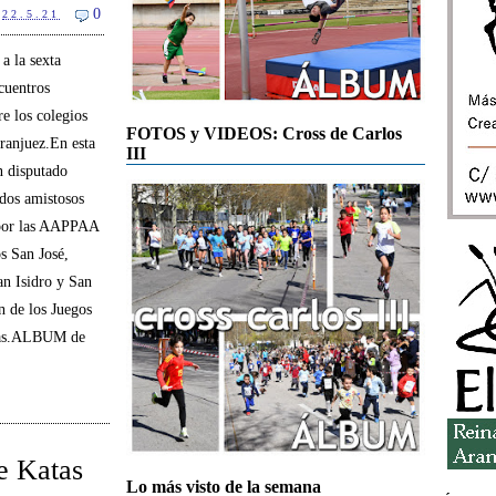
0
22.5.21
a la sexta
cuentros
re los colegios
FOTOS y VIDEOS: Cross de Carlos
ranjuez.En esta
III
n disputado
idos amistosos
por las AAPPAA
os San José,
an Isidro y San
n de los Juegos
arias.ALBUM de
e Katas
Lo más visto de la semana