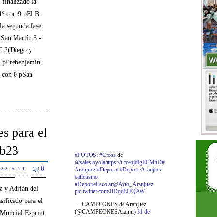
 finalizado la
1º con 9 pEl B
 la segunda fase
 San Martín 3 -
C 2(Diego y
 3 pPrebenjamín
º con 0 pSan
es para el
ub23
#FOTOS
:
#Cross
de
@salesloyola
https://t.co/ojdIgEEMhD
#
0
22.5.21
Aranjuez
#Deporte
#DeporteAranjuez
#atletismo
#DeporteEscolar
@Ayto_Aranjuez
 y Adrián del
pic.twitter.com/JlDqdEHQAW
sificado para el
— CAMPEONES de Aranjuez
(@CAMPEONESAranju)
31 de
 Mundial Esprint