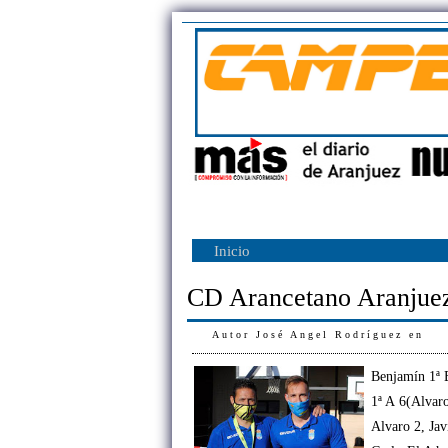
Inicio
CD Arancetano Aranjue
Autor
José Angel Rodríguez
en
Benjamín 1ª 
1ª A 6(Alvaro
Alvaro 2, Jav