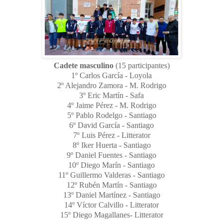
Cadete masculino
(15 participantes)
1º Carlos García - Loyola
2º Alejandro Zamora - M. Rodrigo
3º Eric Martín - Safa
4º Jaime Pérez - M. Rodrigo
5º Pablo Rodelgo - Santiago
6º David García - Santiago
7º Luis Pérez - Litterator
8º Iker Huerta - Santiago
9º Daniel Fuentes - Santiago
10º Diego Marín - Santiago
11º Guillermo Valderas - Santiago
12º Rubén Martín - Santiago
13º Daniel Martínez - Santiago
14º Víctor Calvillo - Litterator
15º Diego Magallanes- Litterator