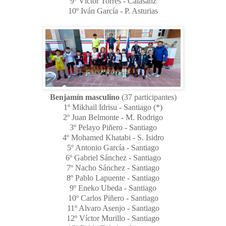
9º Víctor Torres - Calasanz
10º Iván García - P. Asturias
Benjamín masculino
(37 participantes)
1º Mikhail Idrisu - Santiago (*)
2º Juan Belmonte - M. Rodrigo
3º Pelayo Piñero - Santiago
4º Mohamed Khatabi - S. Isidro
5º Antonio García - Santiago
6º Gabriel Sánchez - Santiago
7º Nacho Sánchez - Santiago
8º Pablo Lapuente - Santiago
9º Eneko Ubeda - Santiago
10º Carlos Piñero - Santiago
11º Alvaro Asenjo - Santiago
12º Víctor Murillo - Santiago