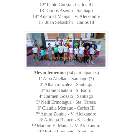
12º Pablo Cuesta - Carlos III
13º Carlos Asenjo - Santiago
14º Adam El Manjal - V. Aleixandre
15º Juan Sebastián - Carlos III
Alevín femenino
(34 participantes)
1ª Alba Abellán - Santiago (*)
2ª Alba González - Santiago
3ª Safae Khatabi - S. Isidro
4ª Carmen Gozalo - Santiago
5ª Nelli Ermolagua - Sta. Teresa
6ª Claudia Mengue - Carlos III
7ª Amira Zouine - V. Aleixandre
8ª Adriana Blanco - S. Isidro
9ª Mariam El Manjal - V. Aleixandre
10ª Isabel Lapuente - Santiago