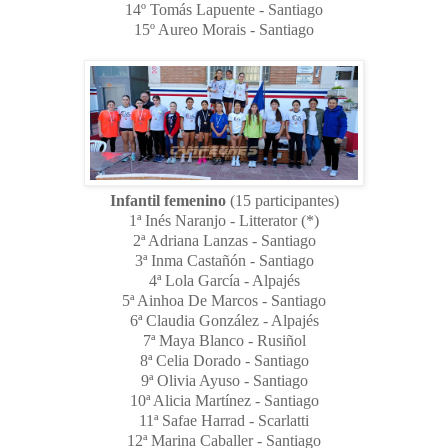
14º Tomás Lapuente - Santiago
15º Aureo Morais - Santiago
Infantil femenino
(15 participantes)
1ª Inés Naranjo - Litterator (*)
2ª Adriana Lanzas - Santiago
3ª Inma Castañón - Santiago
4ª Lola García - Alpajés
5ª Ainhoa De Marcos - Santiago
6ª Claudia González - Alpajés
7ª Maya Blanco - Rusiñol
8ª Celia Dorado - Santiago
9ª Olivia Ayuso - Santiago
10ª Alicia Martínez - Santiago
11ª Safae Harrad - Scarlatti
12ª Marina Caballer - Santiago