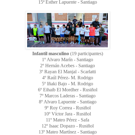
15ª Esther Lapuente - Santiago
Infantil masculino
(19 participantes)
1º Alvaro Marín - Santiago
2º Hernán Acebes - Santiago
3º Rayan El Manjal - Scarlatti
4º Raúl Pérez- M. Rodrigo
5º Iñaki Bajo - M. Rodrigo
6º Eihaib El Mordher - Rusiñol
7º Marcos Laderas - Santiago
8º Alvaro Lapuente - Santiago
9º Roy Correa - Rusiñol
10º Víctor Jara - Rusiñol
11º Mateo Pérez - Safa
12º Isaac Dopazo - Rusiñol
13º Mateo Martínez - Santiago