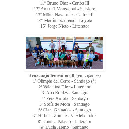
11º Bruno Díaz - Carlos III
12º Amir El Moussaoui - S. Isidro
13º Mikel Navarrete - Carlos III
14º Martín Escribano - Loyola
15º Jorge Nieto - Litterator
Renacuajo femenino
(48 participantes)
1ª Olimpia del Cerro - Santiago (*)
2ª Valentina Díez - Litterator
3ª Ana Robles - Santiago
4ª Vera Arriola - Santiago
5ª Sofía de Mora - Santiago
6ª Clara Granados - Santiago
7ª Hidonia Zouine - V. Aleixandre
8ª Daniela Palacio - Litterator
9ª Lucía Jareño - Santiago