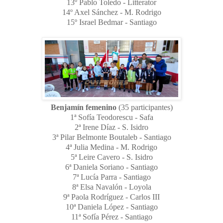
13º Pablo Toledo - Litterator
14º Axel Sánchez - M. Rodrigo
15º Israel Bedmar - Santiago
Benjamín femenino
(35 participantes)
1ª Sofía Teodorescu - Safa
2ª Irene Díaz - S. Isidro
3ª Pilar Belmonte Boutaleb - Santiago
4ª Julia Medina - M. Rodrigo
5ª Leire Cavero - S. Isidro
6ª Daniela Soriano - Santiago
7ª Lucía Parra - Santiago
8ª Elsa Navalón - Loyola
9ª Paola Rodríguez - Carlos III
10ª Daniela López - Santiago
11ª Sofía Pérez - Santiago