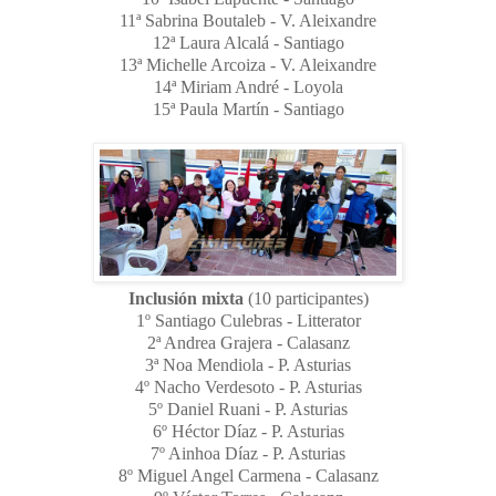
11ª Sabrina Boutaleb - V. Aleixandre
12ª Laura Alcalá - Santiago
13ª Michelle Arcoiza - V. Aleixandre
14ª Miriam André - Loyola
15ª Paula Martín - Santiago
Inclusión mixta
(10 participantes)
1º Santiago Culebras - Litterator
2ª Andrea Grajera - Calasanz
3ª Noa Mendiola - P. Asturias
4º Nacho Verdesoto - P. Asturias
5º Daniel Ruani - P. Asturias
6º Héctor Díaz - P. Asturias
7º Ainhoa Díaz - P. Asturias
8º Miguel Angel Carmena - Calasanz