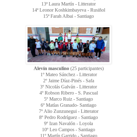
13ª Laura Martín - Litterator
14ª Leonor Koshkimbayeva - Rusiñol
15ª Farah Albai - Santiago
Alevín masculino
(25 participantes)
1º Mateo Sánchez - Litterator
2º Jaime Díaz-Pinés - Safa
3º Nicolás Galván - Litterator
4º Robson Ribero - S. Pascual
5º Marco Ruiz - Santiago
6º Matías Granado- Santiago
7º Alio Zunzunegui - Litterator
8º Pedro Rodríguez - Santiago
9º Izan Navalón - Loyola
10º Leo Campos - Santiago
11º Martín Garrido - Santiago