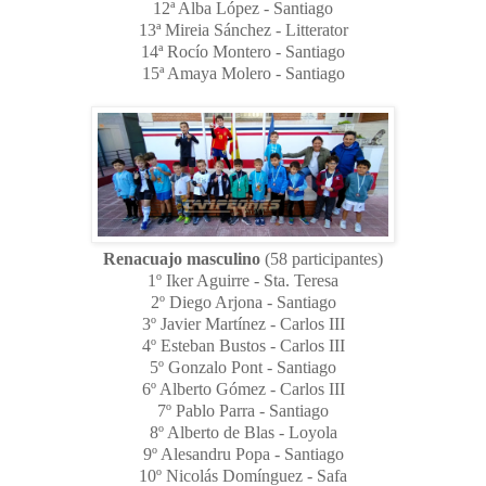
12ª Alba López - Santiago
13ª Mireia Sánchez - Litterator
14ª Rocío Montero - Santiago
15ª Amaya Molero - Santiago
Renacuajo masculino
(58 participantes)
1º Iker Aguirre - Sta. Teresa
2º Diego Arjona - Santiago
3º Javier Martínez - Carlos III
4º Esteban Bustos - Carlos III
5º Gonzalo Pont - Santiago
6º Alberto Gómez - Carlos III
7º Pablo Parra - Santiago
8º Alberto de Blas - Loyola
9º Alesandru Popa - Santiago
10º Nicolás Domínguez - Safa