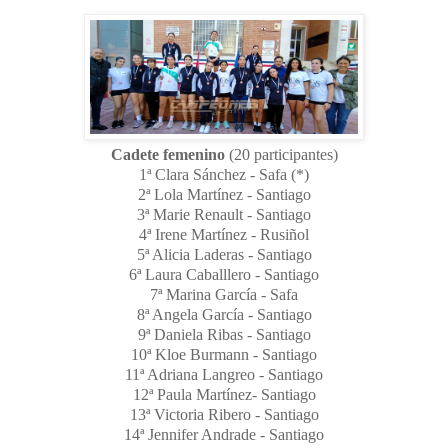
Cadete femenino
(20 participantes)
1ª Clara Sánchez - Safa (*)
2ª Lola Martínez - Santiago
3ª Marie Renault - Santiago
4ª Irene Martínez - Rusiñol
5ª Alicia Laderas - Santiago
6ª Laura Caballlero - Santiago
7ª Marina García - Safa
8ª Angela García - Santiago
9ª Daniela Ribas - Santiago
10ª Kloe Burmann - Santiago
11ª Adriana Langreo - Santiago
12ª Paula Martínez- Santiago
13ª Victoria Ribero - Santiago
14ª Jennifer Andrade - Santiago