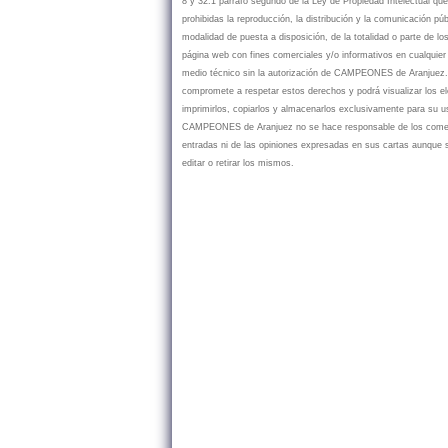
8 y 32.1 párrafo segundo de la Ley de Propiedad Intelectual q
prohibidas la reproducción, la distribución y la comunicación púb
modalidad de puesta a disposición, de la totalidad o parte de lo
página web con fines comerciales y/o informativos en cualquier 
medio técnico sin la autorización de CAMPEONES de Aranjue
compromete a respetar estos derechos y podrá visualizar los e
imprimirlos, copiarlos y almacenarlos exclusivamente para su u
CAMPEONES de Aranjuez no se hace responsable de los coment
entradas ni de las opiniones expresadas en sus cartas aunque 
editar o retirar los mismos.