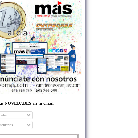
las NOVEDADES en tu email
radas
entarios