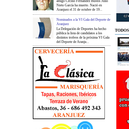
amigo Cecilio Fernández Bustos Julio
Nieto García ha muerto. Nació en
Aranjuez el 31 de octubre de 19...
Nominados a la VI Gala del Deporte de
Aranjuez
La Delegación de Deportes ha hecho
TODOS
pública la lista de candidatos a los
distintos trofeos de la próxima VI Gala
del Deporte de Aranju...