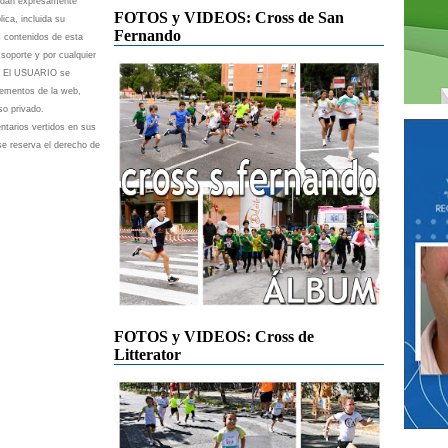
uedan expresamente
FOTOS y VIDEOS: Cross de San
lica, incluida su
Fernando
s contenidos de esta
soporte y por cualquier
z. El USUARIO se
lementos de la web,
so privado.
arios vertidos en sus
se reserva el derecho de
FOTOS y VIDEOS: Cross de
Litterator