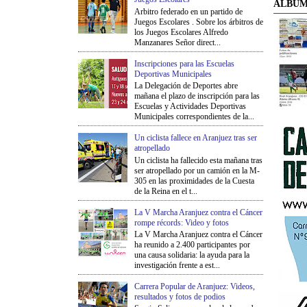
ÁLBUM
Arbitro federado en un partido de
Juegos Escolares . Sobre los árbitros de
los Juegos Escolares Alfredo
Manzanares Señor direct...
Inscripciones para las Escuelas
Deportivas Municipales
La Delegación de Deportes abre
mañana el plazo de inscripción para las
Escuelas y Actividades Deportivas
Municipales correspondientes de la...
Un ciclista fallece en Aranjuez tras ser
atropellado
Un ciclista ha fallecido esta mañana tras
ser atropellado por un camión en la M-
305 en las proximidades de la Cuesta
de la Reina en el t...
La V Marcha Aranjuez contra el Cáncer
rompe récords: Video y fotos
La V Marcha Aranjuez contra el Cáncer
ha reunido a 2.400 participantes por
una causa solidaria: la ayuda para la
investigación frente a est...
Carrera Popular de Aranjuez: Videos,
resultados y fotos de podios