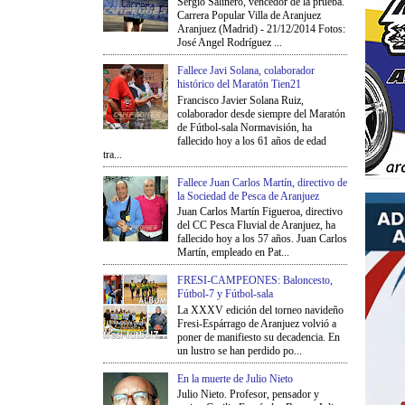
Sergio Salinero, vencedor de la prueba.
Carrera Popular Villa de Aranjuez
Aranjuez (Madrid) - 21/12/2014 Fotos:
José Angel Rodríguez ...
Fallece Javi Solana, colaborador
histórico del Maratón Tien21
Francisco Javier Solana Ruiz,
colaborador desde siempre del Maratón
de Fútbol-sala Normavisión, ha
fallecido hoy a los 61 años de edad
tra...
Fallece Juan Carlos Martín, directivo de
la Sociedad de Pesca de Aranjuez
Juan Carlos Martín Figueroa, directivo
del CC Pesca Fluvial de Aranjuez, ha
fallecido hoy a los 57 años. Juan Carlos
Martín, empleado en Pat...
FRESI-CAMPEONES: Baloncesto,
Fútbol-7 y Fútbol-sala
La XXXV edición del torneo navideño
Fresi-Espárrago de Aranjuez volvió a
poner de manifiesto su decadencia. En
un lustro se han perdido po...
En la muerte de Julio Nieto
Julio Nieto. Profesor, pensador y