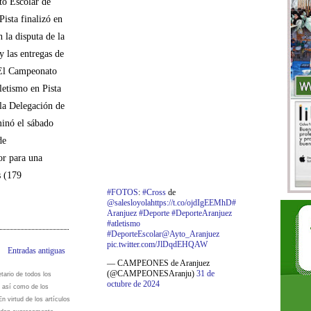
o Escolar de
Pista finalizó en
 la disputa de la
y las entregas de
.El Campeonato
letismo en Pista
la Delegación de
inó el sábado
de
or para una
 (179
#FOTOS
:
#Cross
de
@salesloyola
https://t.co/ojdIgEEMhD
#
Aranjuez
#Deporte
#DeporteAranjuez
#atletismo
#DeporteEscolar
@Ayto_Aranjuez
pic.twitter.com/JlDqdEHQAW
Entradas antiguas
— CAMPEONES de Aranjuez
(@CAMPEONESAranju)
31 de
ario de todos los
octubre de 2024
, así como de los
 virtud de los artículos