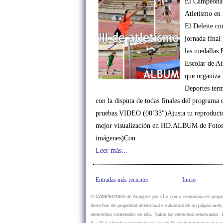
El Campeonat
Atletismo en 
El Deleite con
jornada final 
las medallas
Escolar de At
que organiza 
Deportes term
con la disputa de todas finales del programa 
pruebas.VIDEO (00´33")Ajusta tu reproduct
mejor visualización en HD.ALBUM de Fotos
imágenes)Con
Leer más...
Entradas más recientes
Inicio
© CAMPEONES de Aranjuez por sí o como cesionaria es propiet
derechos de propiedad intelectual e industrial de su página web
elementos contenidos en ella. Todos los derechos reservados. En