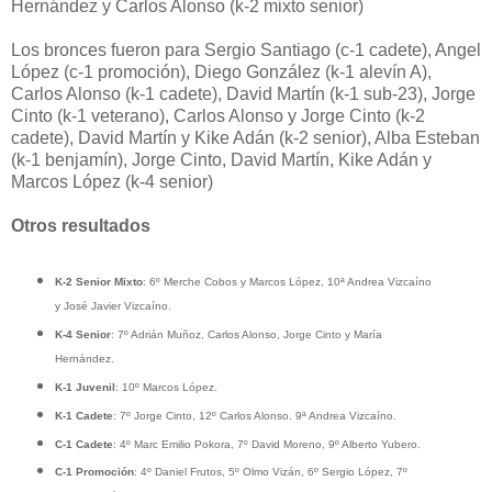
Hernández y Carlos Alonso (k-2 mixto senior)
Los bronces fueron para Sergio Santiago (c-1 cadete), Angel
López (c-1 promoción), Diego González (k-1 alevín A),
Carlos Alonso (k-1 cadete), David Martín (k-1 sub-23), Jorge
Cinto (k-1 veterano), Carlos Alonso y Jorge Cinto (k-2
cadete), David Martín y Kike Adán (k-2 senior), Alba Esteban
(k-1 benjamín), Jorge Cinto, David Martín, Kike Adán y
Marcos López (k-4 senior)
Otros resultados
K-2 Senior Mixto
: 6º Merche Cobos y Marcos López, 10ª Andrea Vizcaíno
y José Javier Vizcaíno.
K-4 Senior
: 7º Adrián Muñoz, Carlos Alonso, Jorge Cinto y María
Hernández.
K-1 Juvenil
: 10º Marcos López.
K-1 Cadete
: 7º Jorge Cinto, 12º Carlos Alonso. 9ª Andrea Vizcaíno.
C-1 Cadete
: 4º Marc Emilio Pokora, 7º David Moreno, 9º Alberto Yubero.
C-1 Promoción
: 4º Daniel Frutos, 5º Olmo Vizán, 6º Sergio López, 7º