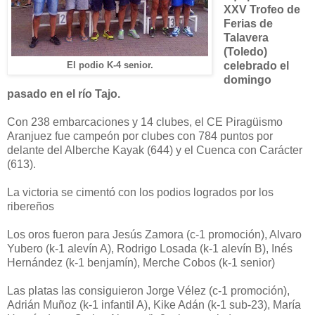
XXV Trofeo de
Ferias de
Talavera
(Toledo)
celebrado el
El podio K-4 senior.
domingo
pasado en el río Tajo.
Con 238 embarcaciones y 14 clubes, el CE Piragüismo
Aranjuez fue campeón por clubes con 784 puntos por
delante del Alberche Kayak (644) y el Cuenca con Carácter
(613).
La victoria se cimentó con los podios logrados por los
ribereños
Los oros fueron para Jesús Zamora (c-1 promoción), Alvaro
Yubero (k-1 alevín A), Rodrigo Losada (k-1 alevín B), Inés
Hernández (k-1 benjamín), Merche Cobos (k-1 senior)
Las platas las consiguieron Jorge Vélez (c-1 promoción),
Adrián Muñoz (k-1 infantil A), Kike Adán (k-1 sub-23), María