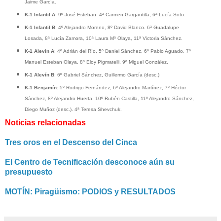
Jaime García.
K-1 Infantil A
: 9º José Esteban. 4ª Carmen Gargantilla, 6ª Lucía Soto.
K-1 Infantil B
: 4º Alejandro Moreno, 8º David Blanco. 6ª Guadalupe
Losada, 8ª Lucía Zamora, 10ª Laura Mª Olaya, 11ª Victoria Sánchez.
K-1 Alevín A
: 4º Adrián del Río, 5º Daniel Sánchez, 6º Pablo Aguado, 7º
Manuel Esteban Olaya, 8º Eloy Pigmatelli, 9º Miguel González.
K-1 Alevín B
: 6º Gabriel Sánchez, Guillermo García (desc.)
K-1 Benjamín
: 5º Rodrigo Fernández, 6º Alejandro Martínez, 7º Héctor
Sánchez, 8º Alejandro Huerta, 10º Rubén Castilla, 11º Alejandro Sánchez,
Diego Muñoz (desc.). 4ª Teresa Shevchuk.
Noticias relacionadas
Tres oros en el Descenso del Cinca
El Centro de Tecnificación desconoce aún su
presupuesto
MOTÍN: Piragüismo: PODIOS y RESULTADOS