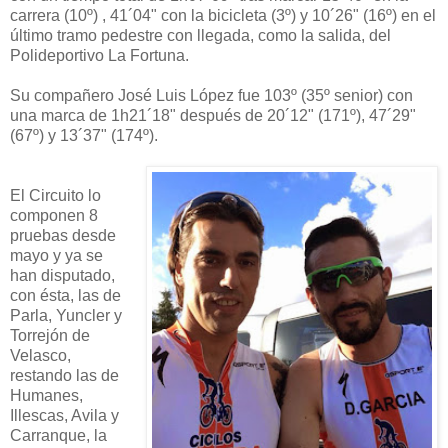
carrera (10º) , 41´04" con la bicicleta (3º) y 10´26" (16º) en el
último tramo pedestre con llegada, como la salida, del
Polideportivo La Fortuna.
Su compañero José Luis López fue 103º (35º senior) con
una marca de 1h21´18" después de 20´12" (171º), 47´29"
(67º) y 13´37" (174º).
El Circuito lo
componen 8
pruebas desde
mayo y ya se
han disputado,
con ésta, las de
Parla, Yuncler y
Torrejón de
Velasco,
restando las de
Humanes,
Illescas, Avila y
Carranque, la