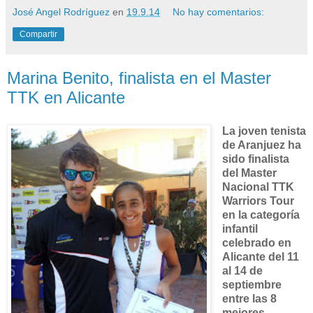
José Angel Rodríguez
en
19.9.14
No hay comentarios:
Compartir
Marina Benito, finalista en el Master
TTK en Alicante
La joven tenista
de Aranjuez ha
sido finalista
del Master
Nacional TTK
Warriors Tour
en la categoría
infantil
celebrado en
Alicante del 11
al 14 de
septiembre
entre las 8
mejores