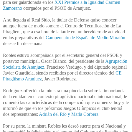
para ser galardonada en los
XXI Premios a la Igualdad Carmen
Zamorano
otorgados por el PSOE de Aranjuez.
A su llegada al Real Sitio, la titular de Defensa quiso conocer
aunque fuera de modo somero el Centro de Tecnificación de La
Piragüera, que a esa hora de la tarde era un hervidero de actividad
en los preparativos del
Campeonato de España de Medio Maratón
de este fin de semana.
Robles estuvo acompañada por el secretario general del PSOE y
portavoz municipal, Oscar Blanco, del presidente de la
Agrupación
Socialista de Aranjuez
, Francisco Verdugo, y del diputado regional
Javier Guardiola, siendo recibidos por el director técnico del
CE
Piragüismo Aranjuez
, Javier Rodríguez.
Rodríguez ofreció a la ministra una pincelada sobre la importancia
de la entidad en el contexto piragüístico nacional e internacional, le
comentó las características de la competición que comienza hoy y le
informó de que en los próximos Juegos Olímpicos el club tendrá
dos representantes:
Adrián del Río y María Corbera
.
Por su parte, la ministra Robles les deseó suerte para el Nacional y
le transmitió la felicitación y el apoyo del Gobierno de España a los