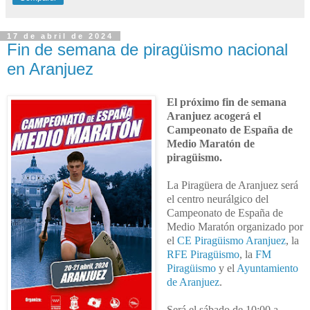
17 de abril de 2024
Fin de semana de piragüismo nacional
en Aranjuez
El próximo fin de semana
Aranjuez acogerá el
Campeonato de España de
Medio Maratón de
piragüismo.
La Piragüera de Aranjuez será
el centro neurálgico del
Campeonato de España de
Medio Maratón organizado por
el
CE Piragüismo Aranjuez
, la
RFE Piragüismo
, la
FM
Piragüismo
y el
Ayuntamiento
de Aranjuez
.
Será el sábado de 10:00 a