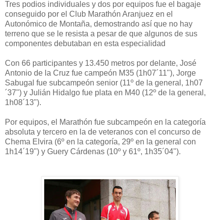
Tres podios individuales y dos por equipos fue el bagaje
conseguido por el Club Marathón Aranjuez en el
Autonómico de Montaña, demostrando así que no hay
terreno que se le resista a pesar de que algunos de sus
componentes debutaban en esta especialidad
Con 66 participantes y 13.450 metros por delante, José
Antonio de la Cruz fue campeón M35 (1h07´11"), Jorge
Sabugal fue subcampeón senior (11º de la general, 1h07
´37") y Julián Hidalgo fue plata en M40 (12º de la general,
1h08´13").
Por equipos, el Marathón fue subcampeón en la categoría
absoluta y tercero en la de veteranos con el concurso de
Chema Elvira (6º en la categoría, 29º en la general con
1h14´19") y Guery Cárdenas (10º y 61º, 1h35´04").