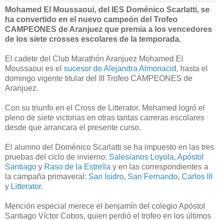
Mohamed El Moussaoui, del IES Doménico Scarlatti, se
ha convertido en el nuevo campeón del Trofeo
CAMPEONES de Aranjuez que premia a los vencedores
de los siete crosses escolares de la temporada.
El cadete del Club Marathón Aranjuez Mohamed El
Moussaoui es el
sucesor de Alejandra Almonacid
, hasta el
domingo vigente titular del III Trofeo CAMPEONES de
Aranjuez.
Con su triunfo en el Cross de Litterator, Mohamed logró el
pleno de siete victorias en otras tantas carreras escolares
desde que arrancara el presente curso.
El alumno
del Doménico Scarlatti
se ha impuesto en las tres
pruebas del ciclo de invierno:
Salesianos Loyola
,
Apóstol
Santiago
y
Raso de la Estrella
y en las correspondientes a
la campaña primaveral:
San Isidro
,
San Fernando
,
Carlos III
y
Litterator
.
Mención especial merece el benjamín del colegio Apóstol
Santiago Víctor Cobos, quien perdió el trofeo en los últimos