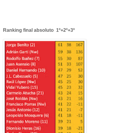
Ranking final absoluto 1º+2º+3º