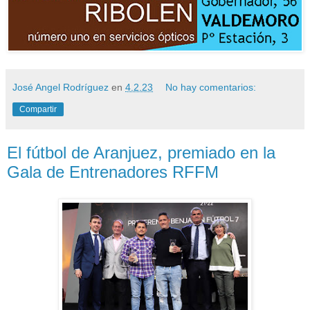
José Angel Rodríguez
en
4.2.23
No hay comentarios:
Compartir
El fútbol de Aranjuez, premiado en la
Gala de Entrenadores RFFM