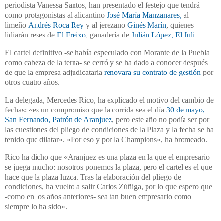
periodista Vanessa Santos, han presentado el festejo que tendrá
como protagonistas al alicantino
José María Manzanares,
al
limeño
Andrés Roca Rey
y al jerezano
Ginés Marín
, quienes
lidiarán reses de
El Freixo
, ganadería de
Julián López, El Juli
.
El cartel definitivo -se había especulado con Morante de la Puebla
como cabeza de la terna- se cerró y se ha dado a conocer después
de que la empresa adjudicataria
renovara su contrato de gestión
por
otros cuatro años.
La delegada, Mercedes Rico, ha explicado el motivo del cambio de
fechas: «es un compromiso que la corrida sea el día
30 de mayo,
San Fernando, Patrón de Aranjuez
, pero este año no podía ser por
las cuestiones del pliego de condiciones de la Plaza y la fecha se ha
tenido que dilatar». «Por eso y por la Champions», ha bromeado.
Rico ha dicho que «Aranjuez es una plaza en la que el empresario
se juega mucho: nosotros ponemos la plaza, pero el cartel es el que
hace que la plaza luzca. Tras la elaboración del pliego de
condiciones, ha vuelto a salir Carlos Zúñiga, por lo que espero que
-como en los años anteriores- sea tan buen empresario como
siempre lo ha sido».