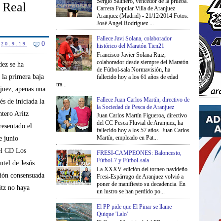
Sergio Salinero, vencedor de la prueba.
l Real
Carrera Popular Villa de Aranjuez
Aranjuez (Madrid) - 21/12/2014 Fotos:
José Angel Rodríguez ...
Fallece Javi Solana, colaborador
0
20.9.19
histórico del Maratón Tien21
Francisco Javier Solana Ruiz,
colaborador desde siempre del Maratón
dez se ha
de Fútbol-sala Normavisión, ha
 la primera baja
fallecido hoy a los 61 años de edad
tra...
juez, apenas una
Fallece Juan Carlos Martín, directivo de
s de iniciada la
la Sociedad de Pesca de Aranjuez
ntero Aritz
Juan Carlos Martín Figueroa, directivo
del CC Pesca Fluvial de Aranjuez, ha
esentado el
fallecido hoy a los 57 años. Juan Carlos
Martín, empleado en Pat...
e junio
el CD Los
FRESI-CAMPEONES: Baloncesto,
Fútbol-7 y Fútbol-sala
ntel de Jesús
La XXXV edición del torneo navideño
sión consensuada
Fresi-Espárrago de Aranjuez volvió a
poner de manifiesto su decadencia. En
itz no haya
un lustro se han perdido po...
El PP pide que El Pinar se llame
Quique 'Lalo'