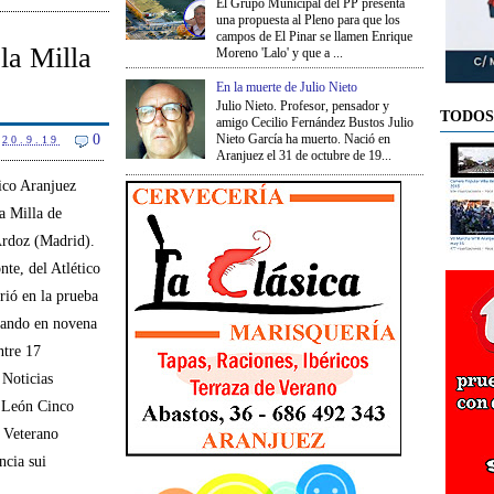
El Grupo Municipal del PP presenta
una propuesta al Pleno para que los
campos de El Pinar se llamen Enrique
la Milla
Moreno 'Lalo' y que a ...
En la muerte de Julio Nieto
Julio Nieto. Profesor, pensador y
TODOS
amigo Cecilio Fernández Bustos Julio
0
Nieto García ha muerto. Nació en
20.9.19
Aranjuez el 31 de octubre de 19...
ico Aranjuez
la Milla de
Ardoz (Madrid).
te, del Atlético
rió en la prueba
dando en novena
ntre 17
 Noticias
n León Cinco
o Veterano
ncia sui