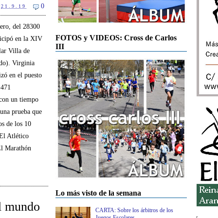
0
21.9.19
ero, del 28300
FOTOS y VIDEOS: Cross de Carlos
ticipó en la XIV
III
ar Villa de
do). Virginia
zó en el puesto
 471
 con un tiempo
 una prueba que
os de los 10
El Atlético
El Marathón
Lo más visto de la semana
l mundo
CARTA: Sobre los árbitros de los
Juegos Escolares