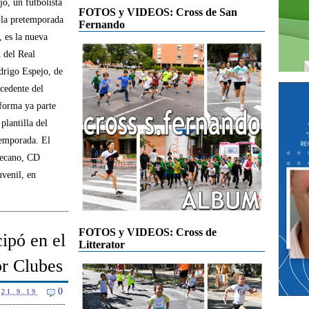
o, un futbolista
FOTOS y VIDEOS: Cross de San
 la pretemporada
Fernando
, es la nueva
 del Real
drigo Espejo, de
cedente del
forma ya parte
plantilla del
temporada. El
lecano, CD
venil, en
FOTOS y VIDEOS: Cross de
ipó en el
Litterator
or Clubes
0
21.9.19