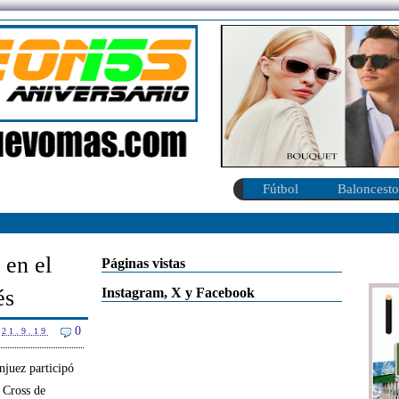
Fútbol
Baloncesto
 en el
Páginas vistas
Instagram, X y Facebook
és
0
21.9.19
njuez participó
 Cross de