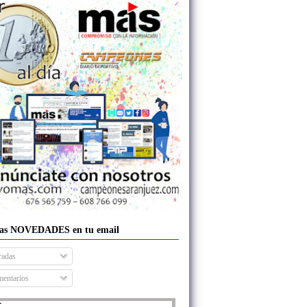
las NOVEDADES en tu email
radas
entarios