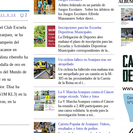
ÁLBUM
Arbitro federado en un partido de
Juegos Escolares . Sobre los árbitros de
los Juegos Escolares Alfredo
2
21.9.19
Manzanares Señor direct...
el Club Escuela
Inscripciones para las Escuelas
Deportivas Municipales
anjuez, se ha
La Delegación de Deportes abre
mañana el plazo de inscripción para las
ampeón del
Escuelas y Actividades Deportivas
acanoe en
Municipales correspondientes de la...
alista ribereño ha
Un ciclista fallece en Aranjuez tras ser
atropellado
dalla de oro en
Un ciclista ha fallecido esta mañana tras
o del Mundo de
ser atropellado por un camión en la M-
305 en las proximidades de la Cuesta
 en su
de la Reina en el t...
ior. Díaz ha
La V Marcha Aranjuez contra el Cáncer
(SS1M KL3) en la
rompe récords: Video y fotos
ron, en la
La V Marcha Aranjuez contra el Cáncer
ha reunido a 2.400 participantes por
una causa solidaria: la ayuda para la
investigación frente a est...
Carrera Popular de Aranjuez: Videos,
resultados y fotos de podios