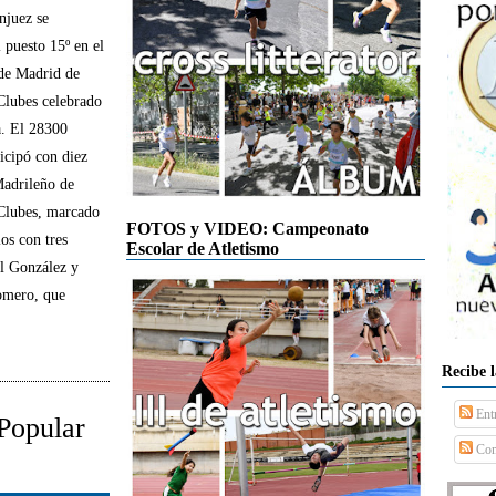
njuez se
l puesto 15º en el
de Madrid de
Clubes celebrado
a. El 28300
icipó con diez
Madrileño de
 Clubes, marcado
FOTOS y VIDEO: Campeonato
os con tres
Escolar de Atletismo
el González y
omero, que
Recibe 
Ent
 Popular
Com