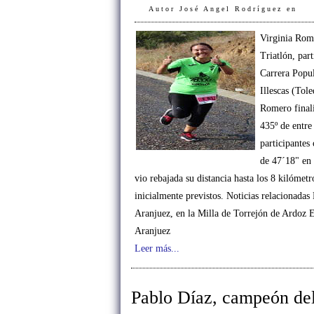
Autor
José Angel Rodríguez
en
Virginia Rom
Triatlón, par
Carrera Popul
Illescas (Tole
Romero finali
435º de entre
participantes
de 47´18" en
vio rebajada su distancia hasta los 8 kilómetr
inicialmente previstos. Noticias relacionadas 
Aranjuez, en la Milla de Torrejón de Ardoz 
Aranjuez
Leer más...
Pablo Díaz, campeón de