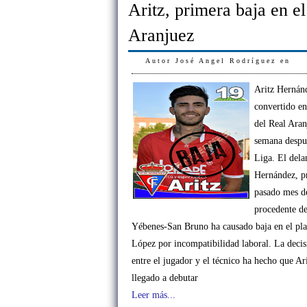
Aritz, primera baja en e
Aranjuez
Autor
José Angel Rodríguez
en
Aritz Hernán
convertido en
del Real Aran
semana despué
Liga. El dela
Hernández, pr
pasado mes d
procedente d
Yébenes-San Bruno ha causado baja en el pla
López por incompatibilidad laboral. La deci
entre el jugador y el técnico ha hecho que Ar
llegado a debutar
Leer más...