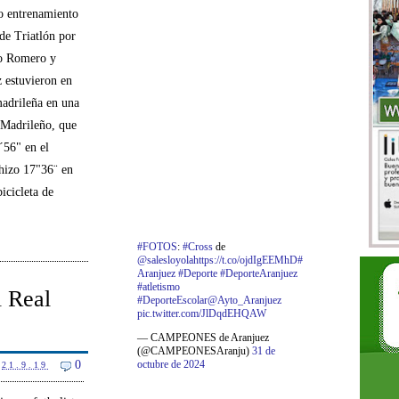
 entrenamiento
de Triatlón por
o Romero y
 estuvieron en
madrileña en una
l Madrileño, que
´56" en el
hizo 17"36¨ en
icicleta de
#FOTOS
:
#Cross
de
@salesloyola
https://t.co/ojdIgEEMhD
#
Aranjuez
#Deporte
#DeporteAranjuez
#atletismo
l Real
#DeporteEscolar
@Ayto_Aranjuez
pic.twitter.com/JlDqdEHQAW
— CAMPEONES de Aranjuez
(@CAMPEONESAranju)
31 de
octubre de 2024
0
21.9.19