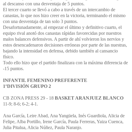
al descanso con una desventaja de 5 puntos.
El tercer cuarto se llevó a cabo a través de un intercambio de
canastas, lo que nos hizo creer en la victoria, terminando el mismo
con una desventaja de tan solo 3 puntos.
Desafortunadamente, al empezar el último y definitivo cuarto, el
equipo rival anotó dos canastas rápidas favorecidas por nuestros
malos balances defensivos. A partir de ahí volvieron los nervios y
estos desencadenaron decisiones erróneas por parte de las nuestras,
bajando la intensidad en defensa, debido también al cansancio
físico.
Todo ello hizo que el partido finalizara con la máxima diferencia de
-15 puntos.
INFANTIL FEMENINO PREFERENTE
1°DIVISIÓN GRUPO 2
CB ZONA PRESS 29 - 18
BASKET ARANJUEZ BLANCO
11-9; 8-6; 6-2; 4-1.
Ana García, Leire Abad, Ana Yangüela, Inés Guardiola, Alicia de
Felipe, Alba Portillo, Irene García, Paula Ferreras, Yaiza Cuenca,
Julia Pitalua, Alicia Núñez, Paula Naranjo.