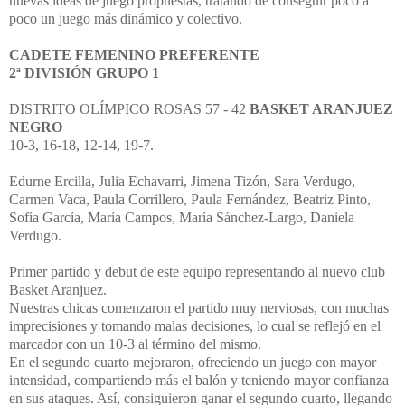
nuevas ideas de juego propuestas, tratando de conseguir poco a
poco un juego más dinámico y colectivo.
CADETE FEMENINO PREFERENTE
2ª DIVISIÓN GRUPO 1
DISTRITO OLÍMPICO ROSAS 57 - 42
BASKET ARANJUEZ
NEGRO
10-3, 16-18, 12-14, 19-7.
Edurne Ercilla, Julia Echavarri, Jimena Tizón, Sara Verdugo,
Carmen Vaca, Paula Corrillero, Paula Fernández, Beatriz Pinto,
Sofía García, María Campos, María Sánchez-Largo, Daniela
Verdugo.
Primer partido y debut de este equipo representando al nuevo club
Basket Aranjuez.
Nuestras chicas comenzaron el partido muy nerviosas, con muchas
imprecisiones y tomando malas decisiones, lo cual se reflejó en el
marcador con un 10-3 al término del mismo.
En el segundo cuarto mejoraron, ofreciendo un juego con mayor
intensidad, compartiendo más el balón y teniendo mayor confianza
en sus ataques. Así, consiguieron ganar el segundo cuarto, llegando