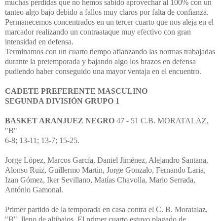
muchas pérdidas que no hemos sabido aprovechar al 100% con un
tanteo algo bajo debido a fallos muy claros por falta de confianza.
Permanecemos concentrados en un tercer cuarto que nos aleja en el
marcador realizando un contraataque muy efectivo con gran
intensidad en defensa.
Terminamos con un cuarto tiempo afianzando las normas trabajadas
durante la pretemporada y bajando algo los brazos en defensa
pudiendo haber conseguido una mayor ventaja en el encuentro.
CADETE PREFERENTE MASCULINO
SEGUNDA DIVISIÓN GRUPO 1
BASKET ARANJUEZ NEGRO
47 - 51 C.B. MORATALAZ,
"B"
6-8; 13-11; 13-7; 15-25.
Jorge López, Marcos García, Daniel Jiménez, Alejandro Santana,
Alonso Ruiz, Guillermo Martin, Jorge Gonzalo, Fernando Laria,
Izan Gómez, Iker Sevillano, Matías Chavolla, Mario Serrada,
António Gamonal.
Primer partido de la temporada en casa contra el C. B. Moratalaz,
"B", lleno de altibajos. El primer cuarto estuvo plagado de