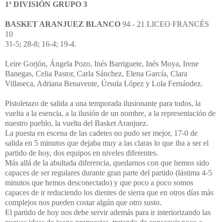
1ª DIVISIÓN GRUPO 3
BASKET ARANJUEZ BLANCO
94 - 21 LICEO FRANCÉS
10
31-5; 28-8; 16-4; 19-4.
Leire Gorjón, Ángela Pozo, Inés Barriguete, Inés Moya, Irene
Banegas, Celia Pastor, Carla Sánchez, Elena García, Clara
Villaseca, Adriana Benavente, Úrsula López y Lola Fernández.
Pistoletazo de salida a una temporada ilusionante para todos, la
vuelta a la esencia, a la ilusión de un nombre, a la representación de
nuestro pueblo, la vuelta del Basket Aranjuez.
La puesta en escena de las cadetes no pudo ser mejor, 17-0 de
salida en 5 minutos que dejaba muy a las claras lo que iba a ser el
partido de hoy, dos equipos en niveles diferentes.
Más allá de la abultada diferencia, quedarnos con que hemos sido
capaces de ser regulares durante gran parte del partido (lástima 4-5
minutos que hemos desconectado) y que poco a poco somos
capaces de ir reduciendo los dientes de sierra que en otros días más
complejos nos pueden costar algún que otro susto.
El partido de hoy nos debe servir además para ir interiorizando las