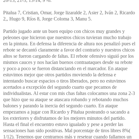
26-13; 21-3; 13-14; 9 -6.
Pitalua 7, Cristian, Omar, Jorge lizaralde 2, Asier 2, Iván 2, Ricardo
2,, Hugo 9, Ríos 8, Jorge Coloma 3, Manu 5.
Partido jugado ante un buen equipo con chicos muy grandes y
peleones que hicieron que nuestros chicos tuvieran mucho trabajo
en la pintura. En defensa la diferencia de altura nos penalizó pues el
rebote se decantó claramente a favor del contrario y nuestros chicos
altos se fueron cargando de faltas. El rebote ofensivo siguió por los
mismos cauces y nos hacían buenos contraataques desde su rebote
y poco a poco se fueron distanciando en el marcador. En ataque
estuvimos mejor que otros partidos moviendo la defensa e
intentando buscar espacios o tiros liberados, pero no estuvimos
acertados a excepción del segundo cuarto que pecamos de
individualistas. Al estar con mis chas faltas colocamos una zona 2-3
que hizo que su ataque se atascara robando y rebotando muchos
balones y parando la inercia del segundo cuarto. En ataque
empezamos a jugar con Ricardo y Pitalua posteando o sacando a
los exteriores y disfrutamos de los mejores minutos del partido.
Hasta el final el encuentro estuvo igualado y pese a perder las
sensaciones han sido positivas. Mal porcentaje de tiros libres 8%(
1/12). Tenemos que centrarnos más y resetear cuando fallamos un