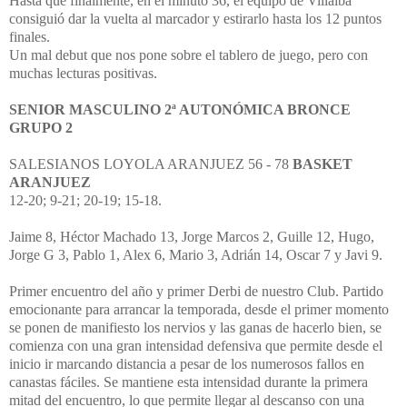
Hasta que finalmente, en el minuto 36, el equipo de Villalba
consiguió dar la vuelta al marcador y estirarlo hasta los 12 puntos
finales.
Un mal debut que nos pone sobre el tablero de juego, pero con
muchas lecturas positivas.
SENIOR MASCULINO 2ª AUTONÓMICA BRONCE
GRUPO 2
SALESIANOS LOYOLA ARANJUEZ 56 - 78
BASKET
ARANJUEZ
12-20; 9-21; 20-19; 15-18.
Jaime 8, Héctor Machado 13, Jorge Marcos 2, Guille 12, Hugo,
Jorge G 3, Pablo 1, Alex 6, Mario 3, Adrián 14, Oscar 7 y Javi 9.
Primer encuentro del año y primer Derbi de nuestro Club. Partido
emocionante para arrancar la temporada, desde el primer momento
se ponen de manifiesto los nervios y las ganas de hacerlo bien, se
comienza con una gran intensidad defensiva que permite desde el
inicio ir marcando distancia a pesar de los numerosos fallos en
canastas fáciles. Se mantiene esta intensidad durante la primera
mitad del encuentro, lo que permite llegar al descanso con una