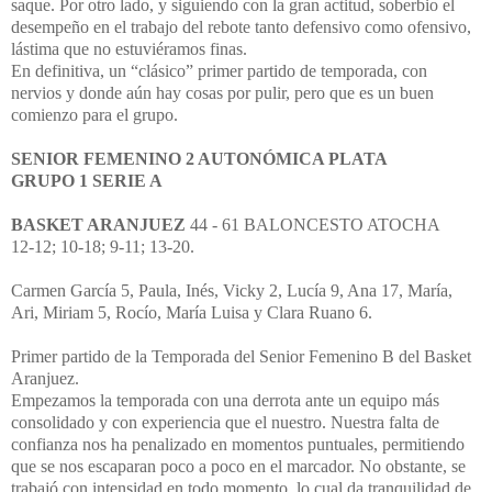
saque. Por otro lado, y siguiendo con la gran actitud, soberbio el
desempeño en el trabajo del rebote tanto defensivo como ofensivo,
lástima que no estuviéramos finas.
En definitiva, un “clásico” primer partido de temporada, con
nervios y donde aún hay cosas por pulir, pero que es un buen
comienzo para el grupo.
SENIOR FEMENINO 2 AUTONÓMICA PLATA
GRUPO 1 SERIE A
BASKET ARANJUEZ
44 - 61 BALONCESTO ATOCHA
12-12; 10-18; 9-11; 13-20.
Carmen García 5, Paula, Inés, Vicky 2, Lucía 9, Ana 17, María,
Ari, Miriam 5, Rocío, María Luisa y Clara Ruano 6.
Primer partido de la Temporada del Senior Femenino B del Basket
Aranjuez.
Empezamos la temporada con una derrota ante un equipo más
consolidado y con experiencia que el nuestro. Nuestra falta de
confianza nos ha penalizado en momentos puntuales, permitiendo
que se nos escaparan poco a poco en el marcador. No obstante, se
trabajó con intensidad en todo momento, lo cual da tranquilidad de