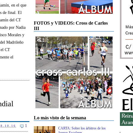
jamín, en el que
s de final. El
jamín del CT
FOTOS y VIDEOS: Cross de Carlos
mado por Nadia
III
isco Morales y
 del Madrileño
 el CT
mente el
ndial
Lo más visto de la semana
1
8.10.16
CARTA: Sobre los árbitros de los
Juegos Escolares