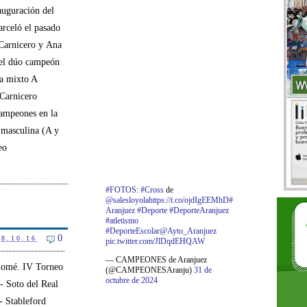
auguración del
rceló el pasado
 Carnicero y Ana
 el dúo campeón
ía mixto A
 Carnicero
ampeones en la
s masculina (A y
eo
#FOTOS
:
#Cross
de
@salesloyola
https://t.co/ojdIgEEMhD
#
Aranjuez
#Deporte
#DeporteAranjuez
#atletismo
#DeporteEscolar
@Ayto_Aranjuez
0
8.10.16
pic.twitter.com/JlDqdEHQAW
— CAMPEONES de Aranjuez
lomé. IV Torneo
(@CAMPEONESAranju)
31 de
octubre de 2024
- Soto del Real
- Stableford