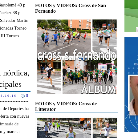
Bartolomé 40 p
FOTOS y VIDEOS: Cross de San
Fernando
Sánchez 38 p
 Salvador Martín
cionadas Torneo
 III Torneo
 nórdica,
cipales
0
8.10.16
FOTOS y VIDEOS: Cross de
n de Deportes ha
Litterator
ferta con nuevas
gimnasia de
o y marcha