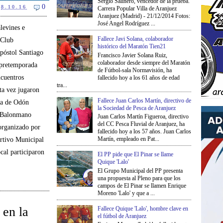
Sergio Salinero, vencedor de la prueba.
0
8.10.16
Carrera Popular Villa de Aranjuez
Aranjuez (Madrid) - 21/12/2014 Fotos:
José Angel Rodríguez ...
levines e
Fallece Javi Solana, colaborador
 Club
histórico del Maratón Tien21
óstol Santiago
Francisco Javier Solana Ruiz,
colaborador desde siempre del Maratón
 pretemporada
de Fútbol-sala Normavisión, ha
ncuentros
fallecido hoy a los 61 años de edad
tra...
ta vez jugaron
Fallece Juan Carlos Martín, directivo de
sa de Odón
la Sociedad de Pesca de Aranjuez
 Balonmano
Juan Carlos Martín Figueroa, directivo
del CC Pesca Fluvial de Aranjuez, ha
organizado por
fallecido hoy a los 57 años. Juan Carlos
Martín, empleado en Pat...
rtivo Municipal
cal participaron
El PP pide que El Pinar se llame
Quique 'Lalo'
El Grupo Municipal del PP presenta
una propuesta al Pleno para que los
campos de El Pinar se llamen Enrique
Moreno 'Lalo' y que a ...
 en la
Fallece Quique 'Lalo', hombre clave en
el fútbol de Aranjuez