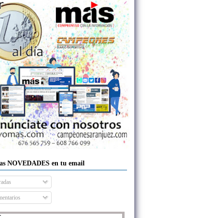
las NOVEDADES en tu email
radas
entarios