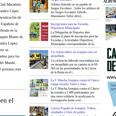
ÁLBUM
Arbitro federado en un partido de
 Club Marathón
Juegos Escolares . Sobre los árbitros de
jandro López
los Juegos Escolares Alfredo
Manzanares Señor direct...
oncentración de
 Española de
Inscripciones para las Escuelas
Deportivas Municipales
ebrada en la
La Delegación de Deportes abre
mañana el plazo de inscripción para las
oaquín Blume de
Escuelas y Actividades Deportivas
andro López,
Municipales correspondientes de la...
or su
Un ciclista fallece en Aranjuez tras ser
atropellado
ebas para los
Un ciclista ha fallecido esta mañana tras
 del Mundo
ser atropellado por un camión en la M-
305 en las proximidades de la Cuesta
el próximo mes
de la Reina en el t...
La V Marcha Aranjuez contra el Cáncer
rompe récords: Video y fotos
La V Marcha Aranjuez contra el Cáncer
ha reunido a 2.400 participantes por
una causa solidaria: la ayuda para la
en el
investigación frente a est...
Carrera Popular de Aranjuez: Videos,
resultados y fotos de podios