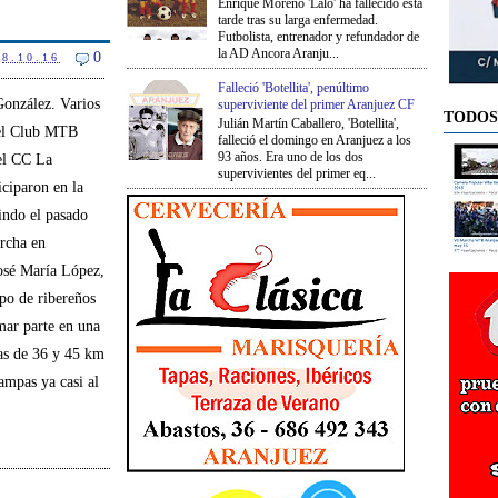
Enrique Moreno 'Lalo' ha fallecido esta
tarde tras su larga enfermedad.
Futbolista, entrenador y refundador de
la AD Ancora Aranju...
0
8.10.16
Falleció 'Botellita', penúltimo
González. Varios
superviviente del primer Aranjuez CF
TODOS
Julián Martín Caballero, 'Botellita',
del Club MTB
falleció el domingo en Aranjuez a los
93 años. Era uno de los dos
el CC La
supervivientes del primer eq...
ciparon en la
indo el pasado
rcha en
osé María López,
po de ribereños
mar parte en una
as de 36 y 45 km
ampas ya casi al