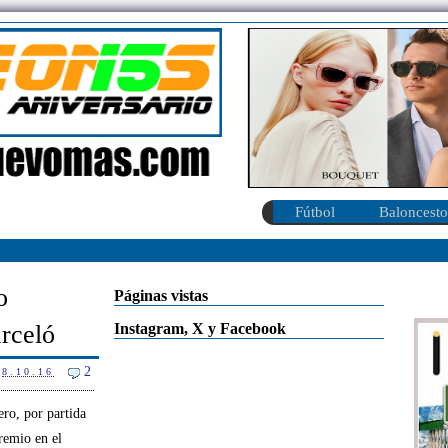
Fútbol
Baloncesto
o
Páginas vistas
Instagram, X y Facebook
arceló
2
8.10.16
ro, por partida
remio en el