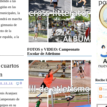
diendo a las
gidas en las
 municipales, la
ondrá en marcha
a gimnasia de
nto de la
e espalda, a la
FOTOS y VIDEO: Campeonato
Escolar de Atletismo
 cuartos
n
Recibe 
0
8.10.16
Ent
enis Aranjuez
Com
 Campeonato de
quipos en su