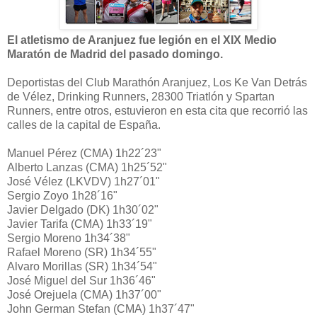
El atletismo de Aranjuez fue legión en el XIX Medio
Maratón de Madrid del pasado domingo.
Deportistas del Club Marathón Aranjuez, Los Ke Van Detrás
de Vélez, Drinking Runners, 28300 Triatlón y Spartan
Runners, entre otros, estuvieron en esta cita que recorrió las
calles de la capital de España.
Manuel Pérez (CMA) 1h22´23"
Alberto Lanzas (CMA) 1h25´52"
José Vélez (LKVDV) 1h27´01"
Sergio Zoyo 1h28´16"
Javier Delgado (DK) 1h30´02"
Javier Tarifa (CMA) 1h33´19"
Sergio Moreno 1h34´38"
Rafael Moreno (SR) 1h34´55"
Alvaro Morillas (SR) 1h34´54"
José Miguel del Sur 1h36´46"
José Orejuela (CMA) 1h37´00"
John German Stefan (CMA) 1h37´47"