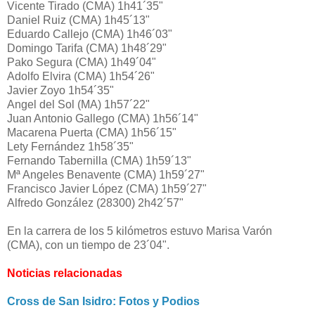
Vicente Tirado (CMA) 1h41´35"
Daniel Ruiz (CMA) 1h45´13"
Eduardo Callejo (CMA) 1h46´03"
Domingo Tarifa (CMA) 1h48´29"
Pako Segura (CMA) 1h49´04"
Adolfo Elvira (CMA) 1h54´26"
Javier Zoyo 1h54´35"
Angel del Sol (MA) 1h57´22"
Juan Antonio Gallego (CMA) 1h56´14"
Macarena Puerta (CMA) 1h56´15"
Lety Fernández 1h58´35"
Fernando Tabernilla (CMA) 1h59´13"
Mª Angeles Benavente (CMA) 1h59´27"
Francisco Javier López (CMA) 1h59´27"
Alfredo González (28300) 2h42´57"
En la carrera de los 5 kilómetros estuvo Marisa Varón
(CMA), con un tiempo de 23´04".
Noticias relacionadas
Cross de San Isidro: Fotos y Podios