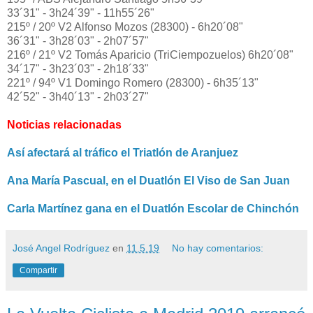
33´31" - 3h24´39" - 11h55´26"
215º / 20º V2 Alfonso Mozos (28300) - 6h20´08"
36´31" - 3h28´03" - 2h07´57"
216º / 21º V2 Tomás Aparicio (TriCiempozuelos) 6h20´08"
34´17" - 3h23´03" - 2h18´33"
221º / 94º V1 Domingo Romero (28300) - 6h35´13"
42´52" - 3h40´13" - 2h03´27"
Noticias relacionadas
Así afectará al tráfico el Triatlón de Aranjuez
Ana María Pascual, en el Duatlón El Viso de San Juan
Carla Martínez gana en el Duatlón Escolar de Chinchón
José Angel Rodríguez
en
11.5.19
No hay comentarios:
Compartir