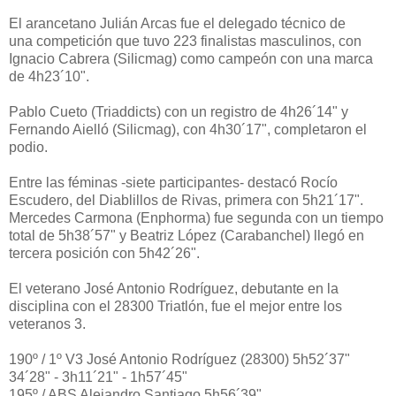
El arancetano Julián Arcas fue el delegado técnico de
una
competición que tuvo 223 finalistas masculinos, con
Ignacio Cabrera (Silicmag) como campeón con una marca
de 4h23´10".
Pablo Cueto (Triaddicts) con un registro de 4h26´14" y
Fernando Aielló (Silicmag), con 4h30´17", completaron el
podio.
Entre las féminas -siete participantes- destacó Rocío
Escudero, del Diablillos de Rivas, primera con 5h21´17".
Mercedes Carmona (Enphorma) fue segunda con un tiempo
total de 5h38´57" y Beatriz López (Carabanchel) llegó en
tercera posición con 5h42´26".
El veterano José Antonio Rodríguez, debutante en la
disciplina con el 28300 Triatlón, fue el mejor entre los
veteranos 3.
190º / 1º V3 José Antonio Rodríguez (28300) 5h52´37"
34´28" - 3h11´21" - 1h57´45"
195º / ABS Alejandro Santiago 5h56´39"