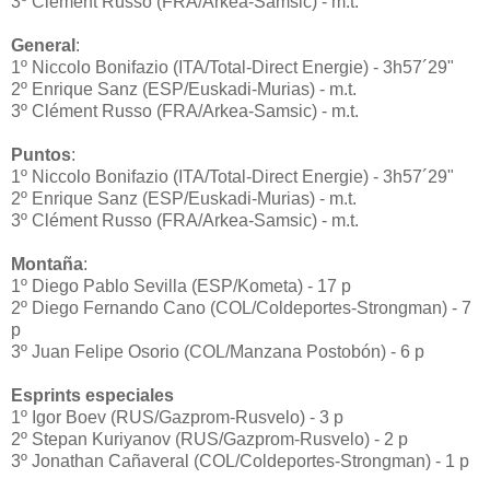
3º Clément Russo (FRA/Arkea-Samsic) - m.t.
General
:
1º Niccolo Bonifazio (ITA/Total-Direct Energie) - 3h57´29"
2º Enrique Sanz (ESP/Euskadi-Murias) - m.t.
3º Clément Russo (FRA/Arkea-Samsic) - m.t.
Puntos
:
1º Niccolo Bonifazio (ITA/Total-Direct Energie) - 3h57´29"
2º Enrique Sanz (ESP/Euskadi-Murias) - m.t.
3º Clément Russo (FRA/Arkea-Samsic) - m.t.
Montaña
:
1º Diego Pablo Sevilla (ESP/Kometa) - 17 p
2º Diego Fernando Cano (COL/Coldeportes-Strongman) - 7
p
3º Juan Felipe Osorio (COL/Manzana Postobón) - 6 p
Esprints especiales
1º Igor Boev (RUS/Gazprom-Rusvelo) - 3 p
2º Stepan Kuriyanov
(RUS/Gazprom-Rusvelo) - 2 p
3º Jonathan Cañaveral (COL/
Coldeportes-Strongman) - 1 p