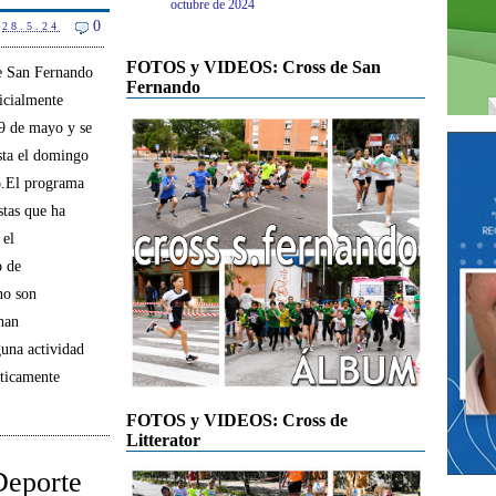
octubre de 2024
0
28.5.24
FOTOS y VIDEOS: Cross de San
de San Fernando
Fernando
icialmente
9 de mayo y se
sta el domingo
o.El programa
stas que ha
 el
 de
no son
 han
una actividad
cticamente
FOTOS y VIDEOS: Cross de
Litterator
Deporte