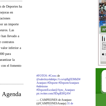
n de Deportes ha
ejoras en
laciones
por un importe
euros. Las
e han llevado a
 contratos
valor inferior a
000 para
arantizar la
o con el fomento
#FOTOS
:
#Cross
de
@salesloyola
https://t.co/ojdIgEEMhD
#
Aranjuez
#Deporte
#DeporteAranjuez
#atletismo
#DeporteEscolar
@Ayto_Aranjuez
: Agenda
pic.twitter.com/JlDqdEHQAW
— CAMPEONES de Aranjuez
(@CAMPEONESAranju)
31 de