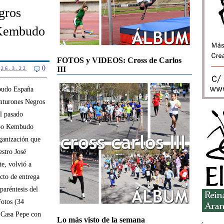
gros
 Kembudo
FOTOS y VIDEOS: Cross de Carlos
0
III
26.3.22
udo España
inturones Negros
l pasado
po Kembudo
ganización que
estro José
e, volvió a
acto de entrega
paréntesis del
otos (34
e Casa Pepe con
Lo más visto de la semana