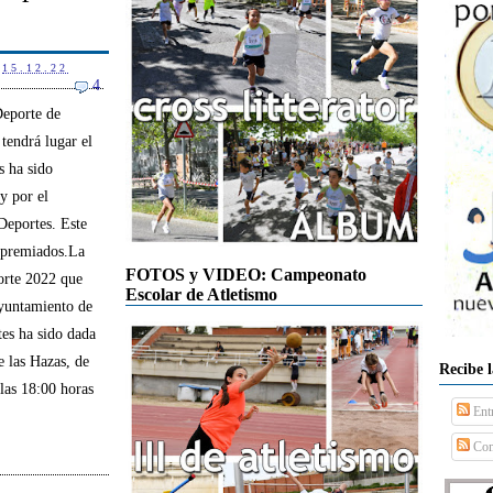
15.12.22
4
Deporte de
tendrá lugar el
s ha sido
y por el
Deportes. Este
 premiados.La
FOTOS y VIDEO: Campeonato
orte 2022 que
Escolar de Atletismo
Ayuntamiento de
es ha sido dada
 las Hazas, de
Recibe 
 las 18:00 horas
Ent
Com