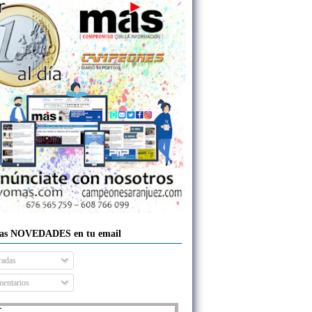
las NOVEDADES en tu email
radas
entarios