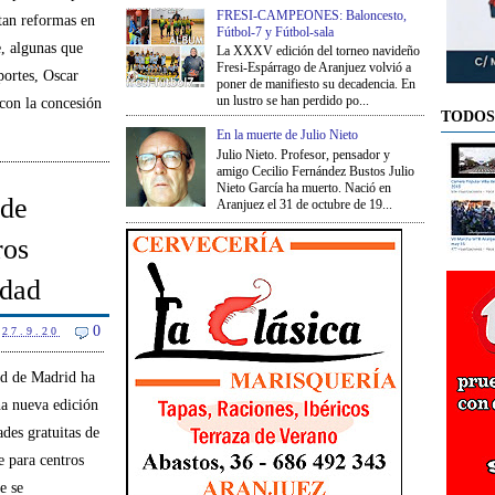
FRESI-CAMPEONES: Baloncesto,
tan reformas en
Fútbol-7 y Fútbol-sala
e, algunas que
La XXXV edición del torneo navideño
Fresi-Espárrago de Aranjuez volvió a
portes, Oscar
poner de manifiesto su decadencia. En
un lustro se han perdido po...
con la concesión
TODOS
En la muerte de Julio Nieto
Julio Nieto. Profesor, pensador y
amigo Cecilio Fernández Bustos Julio
Nieto García ha muerto. Nació en
 de
Aranjuez el 31 de octubre de 19...
ros
idad
0
27.9.20
d de Madrid ha
na nueva edición
ades gratuitas de
e para centros
e se