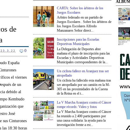
ÁLBUM
CARTA: Sobre los árbitros de los
Juegos Escolares
Arbitro federado en un partido de
Juegos Escolares . Sobre los árbitros de
los Juegos Escolares Alfredo
cos de
Manzanares Señor direct...
a
Inscripciones para las Escuelas
Deportivas Municipales
La Delegación de Deportes abre
0
23.3.22
mañana el plazo de inscripción para las
Escuelas y Actividades Deportivas
Municipales correspondientes de la...
udo España
Cinturones
Un ciclista fallece en Aranjuez tras ser
atropellado
ficos el viernes
Un ciclista ha fallecido esta mañana tras
Después de un
ser atropellado por un camión en la M-
305 en las proximidades de la Cuesta
cia debido al
de la Reina en el t...
empo Kembudo
La V Marcha Aranjuez contra el Cáncer
ganización que
rompe récords: Video y fotos
La V Marcha Aranjuez contra el Cáncer
estro José
ha reunido a 2.400 participantes por
una causa solidaria: la ayuda para la
de sus Cinturones
investigación frente a est...
a las 18:30 horas