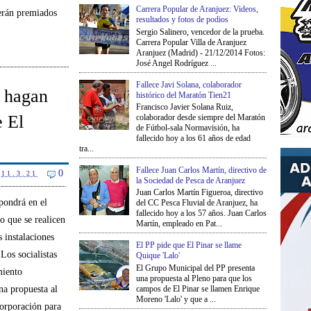
Carrera Popular de Aranjuez: Videos,
serán premiados
resultados y fotos de podios
Sergio Salinero, vencedor de la prueba.
Carrera Popular Villa de Aranjuez
Aranjuez (Madrid) - 21/12/2014 Fotos:
José Angel Rodríguez ...
Fallece Javi Solana, colaborador
 hagan
histórico del Maratón Tien21
Francisco Javier Solana Ruiz,
e El
colaborador desde siempre del Maratón
de Fútbol-sala Normavisión, ha
fallecido hoy a los 61 años de edad
tra...
Fallece Juan Carlos Martín, directivo de
0
11.3.21
la Sociedad de Pesca de Aranjuez
Juan Carlos Martín Figueroa, directivo
ondrá en el
del CC Pesca Fluvial de Aranjuez, ha
fallecido hoy a los 57 años. Juan Carlos
 que se realicen
Martín, empleado en Pat...
s instalaciones
El PP pide que El Pinar se llame
Los socialistas
Quique 'Lalo'
El Grupo Municipal del PP presenta
miento
una propuesta al Pleno para que los
campos de El Pinar se llamen Enrique
na propuesta al
Moreno 'Lalo' y que a ...
orporación para